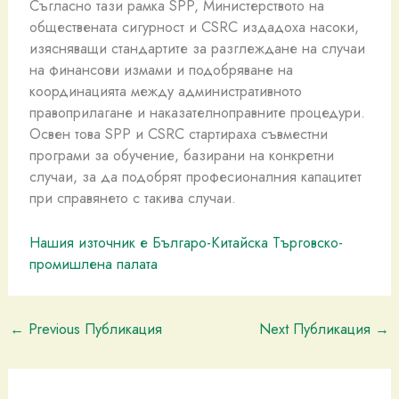
Съгласно тази рамка SPP, Министерството на
обществената сигурност и CSRC издадоха насоки,
изясняващи стандартите за разглеждане на случаи
на финансови измами и подобряване на
координацията между административното
правоприлагане и наказателноправните процедури.
Освен това SPP и CSRC стартираха съвместни
програми за обучение, базирани на конкретни
случаи, за да подобрят професионалния капацитет
при справянето с такива случаи.
Нашия източник е Българо-Китайска Търговско-
промишлена палaта
←
Previous Публикация
Next Публикация
→