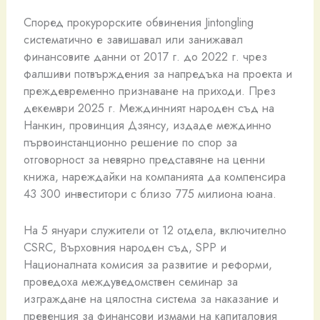
Според прокурорските обвинения Jintongling
систематично е завишавал или занижавал
финансовите данни от 2017 г. до 2022 г. чрез
фалшиви потвърждения за напредъка на проекта и
преждевременно признаване на приходи. През
декември 2025 г. Междинният народен съд на
Нанкин, провинция Дзянсу, издаде междинно
първоинстанционно решение по спор за
отговорност за невярно представяне на ценни
книжа, нареждайки на компанията да компенсира
43 300 инвеститори с близо 775 милиона юана.
На 5 януари служители от 12 отдела, включително
CSRC, Върховния народен съд, SPP и
Националната комисия за развитие и реформи,
проведоха междуведомствен семинар за
изграждане на цялостна система за наказание и
превенция за финансови измами на капиталовия