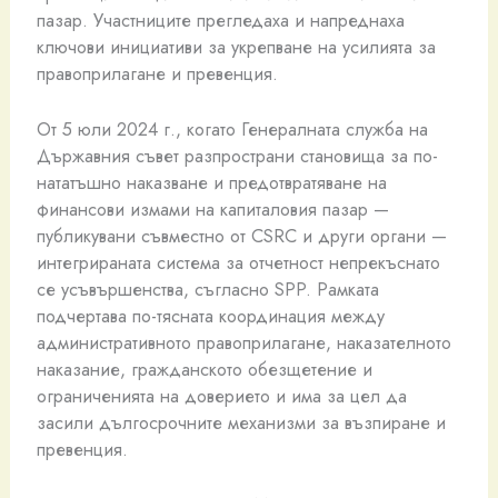
пазар. Участниците прегледаха и напреднаха
ключови инициативи за укрепване на усилията за
правоприлагане и превенция.
От 5 юли 2024 г., когато Генералната служба на
Държавния съвет разпространи становища за по-
нататъшно наказване и предотвратяване на
финансови измами на капиталовия пазар —
публикувани съвместно от CSRC и други органи —
интегрираната система за отчетност непрекъснато
се усъвършенства, съгласно SPP. Рамката
подчертава по-тясната координация между
административното правоприлагане, наказателното
наказание, гражданското обезщетение и
ограниченията на доверието и има за цел да
засили дългосрочните механизми за възпиране и
превенция.