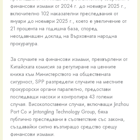
финансови измами от 2024 г. до ноември 2025 г.,
включително 102 наказателни преследвания от
януари до ноември 2025 г., което е увеличение от
21 процента на годишна база, според
неотдавнашен доклад на Върховната народна
прокуратура.
За случаите на финансови измами, прехвърлени от
Китайската комисия за регулиране на ценните
книжа към Министерството на обществената
сигурност, SPP разпредели случаите на местните
прокурорски органи паралелно, предостави
последващи насоки и контролира 43 големи
случая. Високопоставени случаи, включващи Jinzhou
Port Co и Jintongling Technology Group, бяха
публично преследвани в съответствие със закона,
създавайки силно възпиращо средство срещу
финансови измами.