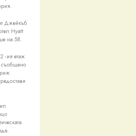
ория.
нт Джейкъб
тел Hyatt
ше на 58.
2 -ия етаж
е съобщено
ариж
предоставя
рил
нцо
тическата
еда.