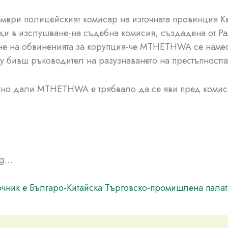
ември полицейският комисар на източната провинция К
ди в изслушване-на съдебна комисия, създадена от Р
не на обвиненията за корупция-че MTHETHWA се наме
 бивш ръководител на разузнаването на престъпността
тно дали MTHETHWA е трябвало да се яви пред комис
ng…
чник е Българо-Китайска Търговско-промишлена палaт