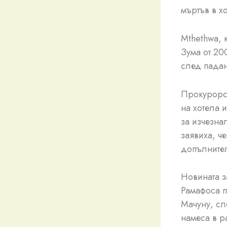
мъртъв в х
Mthethwa, 
Зума от 20
след падан
Прокурорск
на хотела 
за изчезна
заявиха, ч
допълните
Новината з
Рамафоса п
Мачуну, сл
намеса в р