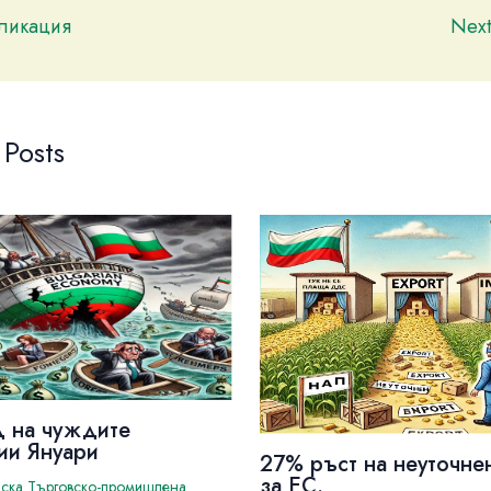
бликация
Nex
 Posts
д на чуждите
ии Януари
27% ръст на неуточне
за ЕС.
йска Търговско-промишлена