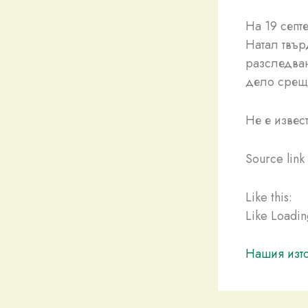
На 19 септ
Натал твър
разследва
дело срещу
Не е извес
Source link
Like this:
Like Loadi
Нашия изто