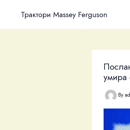
Skip
to
Трактори Massey Ferguson
content
Посла
умира 
By
a