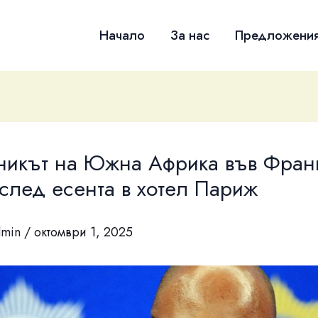
Начало
За нас
Предложени
никът на Южна Африка във Фран
след есента в хотел Париж
dmin
/
октомври 1, 2025