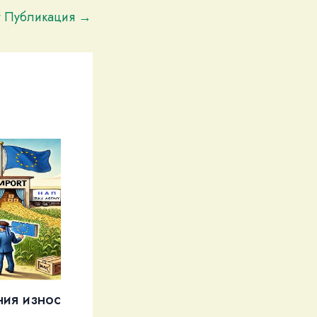
t Публикация
→
ния износ