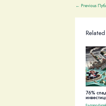
←
Previous Пу
Related
76% спа
инвестиц
Българо-Кита