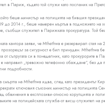
отел в Париж, където той служи като посланик на Прет
който беше министър на полицията на бившия президе
09 до 2014 г., беше намерен мъртъв в подножието на хо
е, съобщи служител в Парижката прокуратура. Той бе
ата кантора заяви, че Mthethwa е резервирал стая на 2
и прозорецът за сигурност е бил принуден. Mthethwa б
ла от съпругата си в понеделник, като прокурорите в П
е е направил „тревожно телефонно обаждане“, без да 
лни подробности.
а смъртта на Mthethwa идва, след като президентът Ки
рекрати ключовия съюзник министър на полицията Се
ед обвинения в експлозиви-относно корупцията и поли
амките на полицейската служба-от висш служител на р