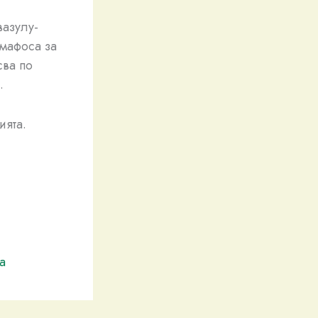
вазулу-
амафоса за
сва по
.
ията.
а