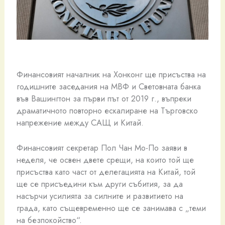
Финансовият началник на Хонконг ще присъства на
годишните заседания на МВФ и Световната банка
във Вашингтон за първи път от 2019 г., въпреки
драматичното повторно ескалиране на Търговско
напрежение между САЩ и Китай.
Финансовият секретар Пол Чан Мо-По заяви в
неделя, че освен двете срещи, на които той ще
присъства като част от делегацията на Китай, той
ще се присъедини към други събития, за да
насърчи усилията за силните и развитието на
града, като същевременно ще се занимава с „теми
на безпокойство“.