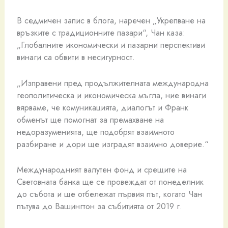
В седмичен запис в блога, наречен „Укрепване на
връзките с традиционните пазари“, Чан каза:
„Глобалните икономически и пазарни перспективи
винаги са обвити в несигурност.
„Изправени пред продължителната международна
геополитическа и икономическа мъгла, ние винаги
вярваме, че комуникацията, диалогът и Франк
обменът ще помогнат за премахване на
недоразуменията, ще подобрят взаимното
разбиране и дори ще изградят взаимно доверие.“
Международният валутен фонд и срещите на
Световната банка ще се провеждат от понеделник
до събота и ще отбележат първия път, когато Чан
пътува до Вашингтон за събитията от 2019 г.