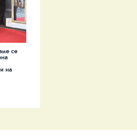
аме се
рна
и на