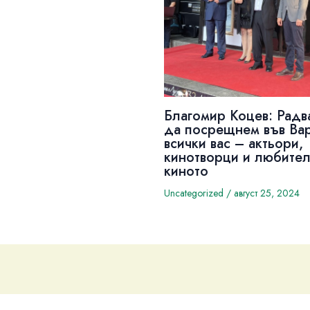
Благомир Коцев: Радв
да посрещнем във Ва
всички вас – актьори,
кинотворци и любител
киното
Uncategorized
/
август 25, 2024