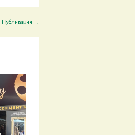
t Публикация
→