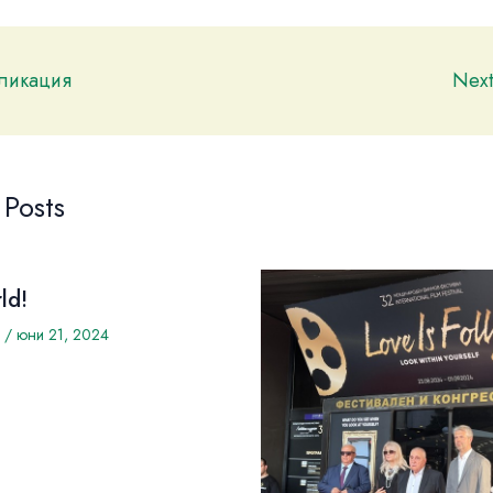
бликация
Nex
 Posts
ld!
/
юни 21, 2024