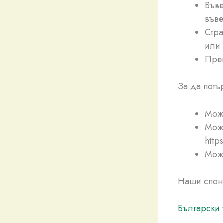
Въве
въве
Стра
или 
Преп
За да потъ
Може
Може
http
Може
Наши спон
Български 