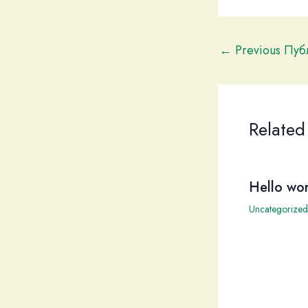
←
Previous Пу
Related
Hello wor
Uncategorized