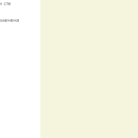
 сте
роменена