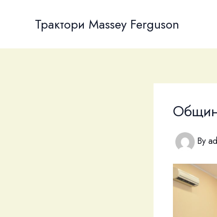
Skip
to
Трактори Massey Ferguson
content
Общин
By
a