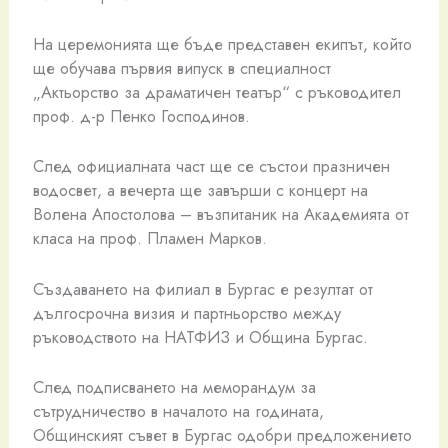
На церемонията ще бъде представен екипът, който
ще обучава първия випуск в специалност
„Актьорство за драматичен театър“ с ръководител
проф. д-р Пенко Господинов.
След официалната част ще се състои празничен
водосвет, а вечерта ще завърши с концерт на
Волена Апостолова – възпитаник на Академията от
класа на проф. Пламен Марков.
Създаването на филиал в Бургас е резултат от
дългосрочна визия и партньорство между
ръководството на НАТФИЗ и Община Бургас.
След подписването на меморандум за
сътрудничество в началото на годината,
Общинският съвет в Бургас одобри предложението