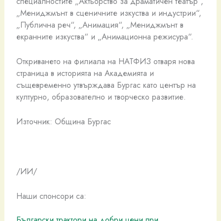
специалностите „Актьорство за драматичен театър“,
„Мениджмънт в сценичните изкуства и индустрии“,
„Публична реч“, „Анимация“, „Мениджмънт в
екранните изкуства“ и „Анимационна режисура“.
Откриването на филиала на НАТФИЗ отваря нова
страница в историята на Академията и
същевременно утвърждава Бургас като център на
културно, образователно и творческо развитие.
Източник: Община Бургас
/ИИ/
Наши спонсори са:
Български трактори на добри цени при