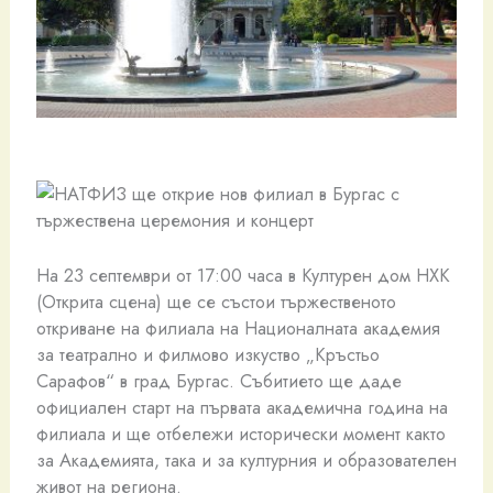
На 23 септември от 17:00 часа в Културен дом НХК
(Oткрита сцена) ще се състои тържественото
откриване на филиала на Националната академия
за театрално и филмово изкуство „Кръстьо
Сарафов“ в град Бургас. Събитието ще даде
официален старт на първата академична година на
филиала и ще отбележи исторически момент както
за Академията, така и за културния и образователен
живот на региона.