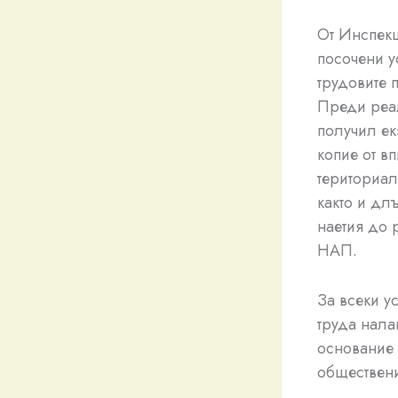
От Инспекц
посочени у
трудовите 
Преди реал
получил ек
копие от в
териториал
както и дл
наетия до 
НАП.
За всеки у
труда нала
основание 
обществени