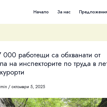
Начало
За нас
Предложени
 000 работещи са обхванати от
ла на инспекторите по труда в ле
курорти
dmin
/
октомври 5, 2025