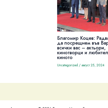
Благомир Коцев: Радв
да посрещнем във Ва
всички вас – актьори,
кинотворци и любител
киното
Uncategorized
/
август 25, 2024