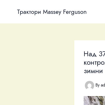
Skip
to
Трактори Massey Ferguson
content
Над 37
контро
зимни 
By
a