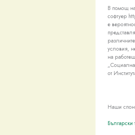
В помощ на
софтуер htt
е вероятнос
представля
различните
условия, н
на работещ
„Социална 
от Институ
Наши спон
Български 