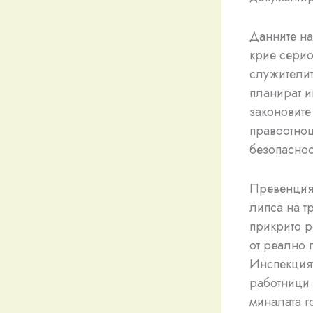
Данните на
крие серио
служителит
планират и
законовите
правоотнош
безопаснос
Превенцият
липса на т
прикрито р
от реално 
Инспекцият
работници 
миналата г