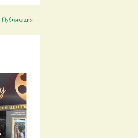
t Публикация
→