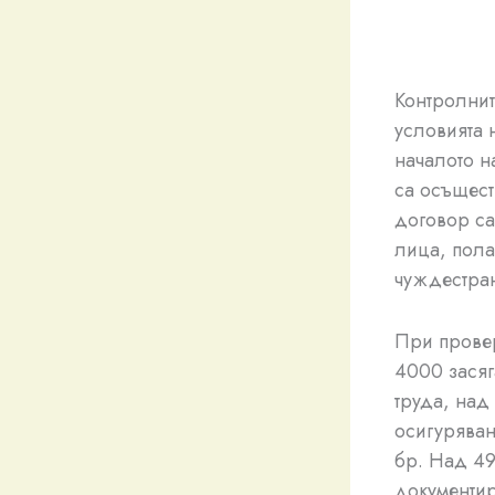
Контролнит
условията 
началото н
са осъщест
договор са
лица, пола
чуждестран
При провер
4000 засяг
труда, над
осигуряван
бр. Над 49
документир