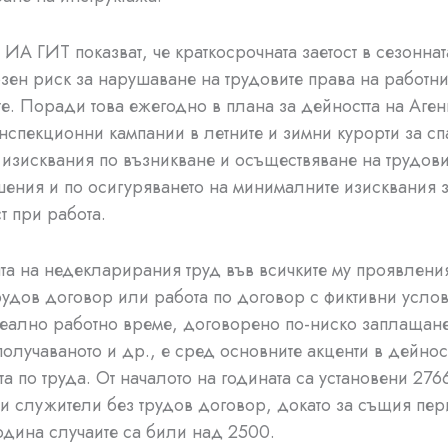
 ИА ГИТ показват, че краткосрочната заетост в сезоннат
зен риск за нарушаване на трудовите права на работни
е. Поради това ежегодно в плана за дейността на Аген
нспекционни кампании в летните и зимни курорти за сп
 изисквания по възникване и осъществяване на трудови
ения и по осигуряването на минималните изисквания з
т при работа.
а на недекларирания труд във всичките му проявления
рудов договор или работа по договор с фиктивни усло
еално работно време, договорено по-ниско заплащане
получаваното и др., е сред основните акценти в дейнос
а по труда. От началото на годината са установени 276
и служители без трудов договор, докато за същия пер
одина случаите са били над 2500.