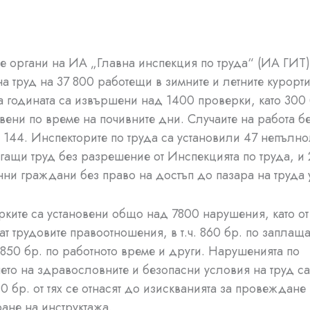
е органи на ИА „Главна инспекция по труда“ (ИА ГИТ
на труд на 37 800 работещи в зимните и летните курорти
а годината са извършени над 1400 проверки, като 300 б
вени по време на почивните дни. Случаите на работа б
 144. Инспекторите по труда са установили 47 непълно
гащи труд без разрешение от Инспекцията по труда, и 
ни граждани без право на достъп до пазара на труда у
ките са установени общо над 7800 нарушения, като от
ат трудовите правоотношения, в т.ч. 860 бр. по заплащ
 850 бр. по работното време и други. Нарушенията по
ето на здравословните и безопасни условия на труд с
0 бр. от тях се отнасят до изискванията за провеждане
ане на инструктажа.