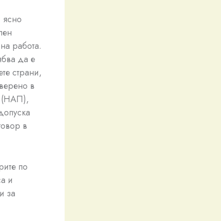
с ясно
пен
на работа.
ябва да е
те страни,
аверено в
 (НАП),
 допуска
говор в
рите по
са и
и за