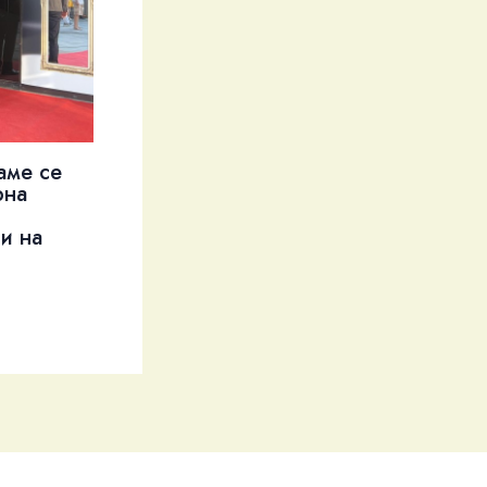
аме се
рна
и на