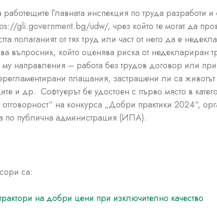
 работещите Главната инспекция по труда разработи и
ps://gli.government.bg/udw/, чрез който те могат да про
тта полаганият от тях труд или част от него да е недекл
ва въпросник, който оценява риска от недеклариран т
 му направления – работа без трудов договор или при
ерегламентирани плащания, застрашени ли са животът
ите и др. Софтуерът бе удостоен с първо място в катег
отговорност“ на конкурса „Добри практики 2024“, ор
та по публична администрация (ИПА).
сори са:
трактори на добри цени при изключително качество