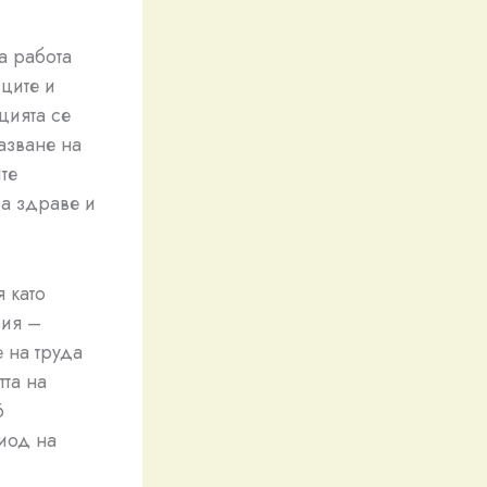
а работа
ците и
цията се
азване на
те
а здраве и
 като
вия –
 на труда
тта на
6
иод на