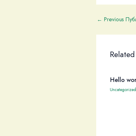
←
Previous Пу
Related
Hello wor
Uncategorized