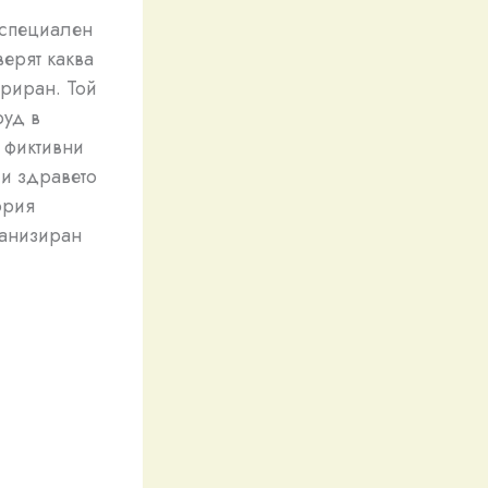
 специален
верят каква
ариран. Той
руд в
 фиктивни
 и здравето
ория
ганизиран