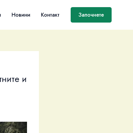
я
Новини
Контакт
Започнете
тните и