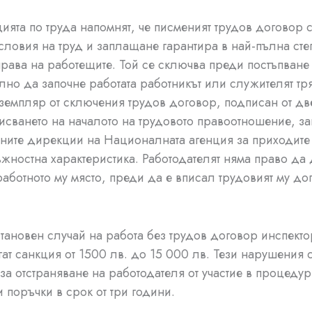
ията по труда напомнят, че писменият трудов договор 
словия на труд и заплащане гарантира в най-пълна сте
права на работещите. Той се сключва преди постъпване 
но да започне работата работникът или служителят тр
земпляр от сключения трудов договор, подписан от две
писването на началото на трудовото правоотношение, з
ните дирекции на Националната агенция за приходите
ъжностна характеристика. Работодателят няма право да
работното му място, преди да е вписал трудовият му до
становен случай на работа без трудов договор инспекто
гат санкция от 1500 лв. до 15 000 лв. Тези нарушения 
за отстраняване на работодателя от участие в процедур
 поръчки в срок от три години.