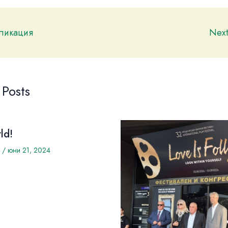
бликация
Nex
 Posts
ld!
/
юни 21, 2024