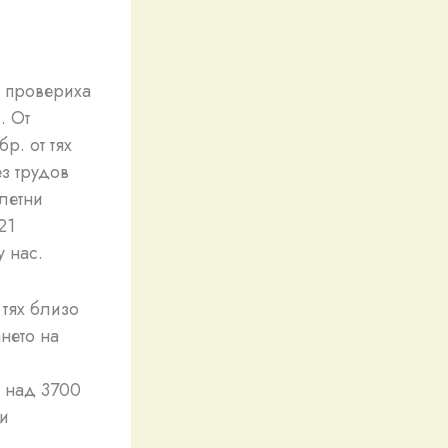
) провериха
. От
р. от тях
ез трудов
летни
21
 нас.
 тях близо
ането на
а над 3700
 и