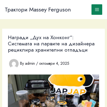
Skip
to
Трактори Massey Ferguson
content
Награди „Дух на Хонконг“:
Системата на ларвите на дизайнера
рециклира хранителни отпадъци
By
admin
/
октомври 4, 2025