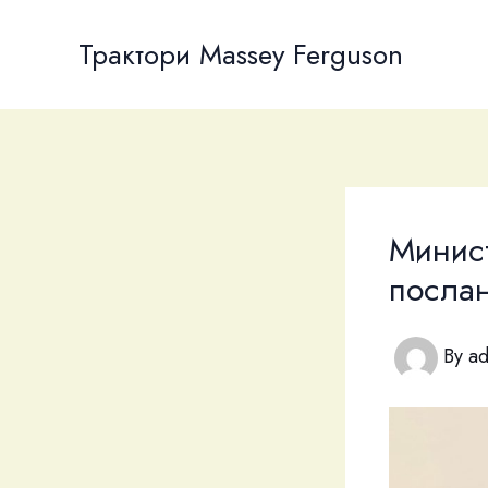
Skip
to
Трактори Massey Ferguson
content
Минис
послан
By
a