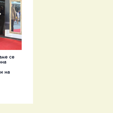
аме се
рна
и на