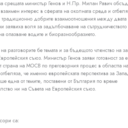
на срещата министър Генов и Н.Пр. Милан Равич обсъ
 взаимен интерес в сферата на околната среда и отбеля
и традиционно добрите взаимоотношения между двата
ни заявиха воля за задълбочаване на сътрудничеството
 на опазване водите и биоразнообразието.
 на разговорите бе темата и за бъдещото членство на з
Европейския съюз. Министър Генов заяви готовност за 
т страна на МОСВ по преговорния процес в областта н
 отбеляза, че именно европейската перспектива за Запа
ше една от темите, поставени от България по време
лство ни на Съвета на Европейския съюз.
сори са: