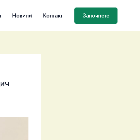
я
Новини
Контакт
Започнете
вич