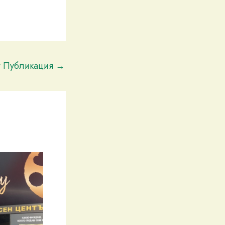
t Публикация
→