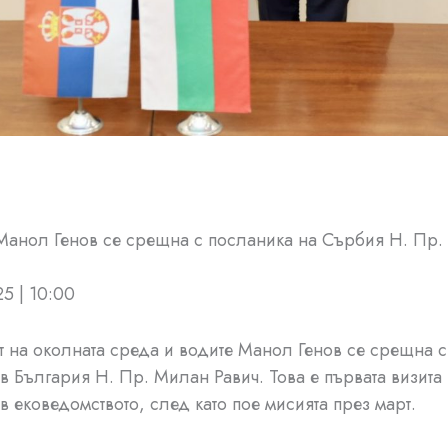
Манол Генов се срещна с посланика на Сърбия Н. Пр
5 | 10:00
 на околната среда и водите Манол Генов се срещна 
в България Н. Пр. Милан Равич. Това е първата визита
в ековедомството, след като пое мисията през март.