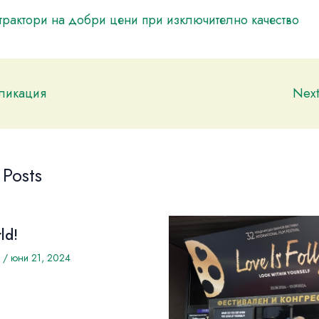
трактори на добри цени при изключително качество
бликация
Nex
 Posts
ld!
/
юни 21, 2024