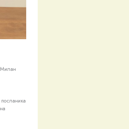
. Милан
с посланика
 на