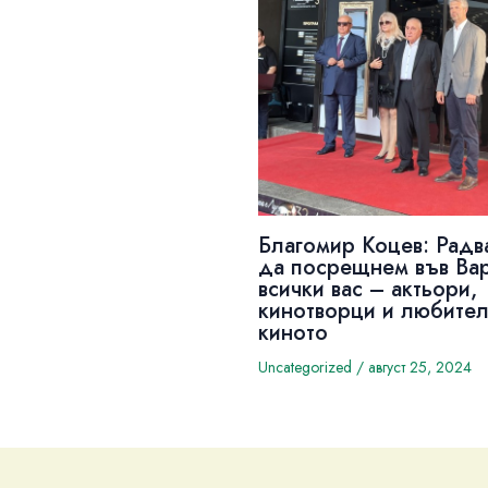
Благомир Коцев: Радв
да посрещнем във Ва
всички вас – актьори,
кинотворци и любител
киното
Uncategorized
/
август 25, 2024