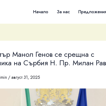
Начало
За нас
Предложени
тър Манол Генов се срещна с
ика на Сърбия Н. Пр. Милан Ра
dmin
/
август 31, 2025