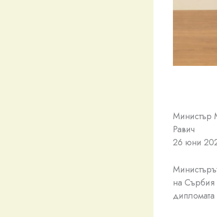
Министър 
Равич
26 юни 202
Министърът
на Сърбия 
дипломата 