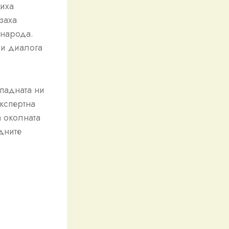
диха
заха
 народа.
 и диалога
ападната ни
експертна
а околната
дните