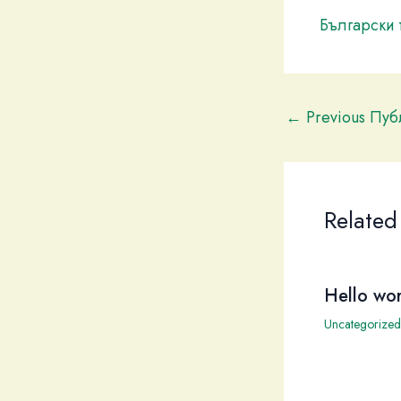
Български 
←
Previous Пу
Related
Hello wor
Uncategorized