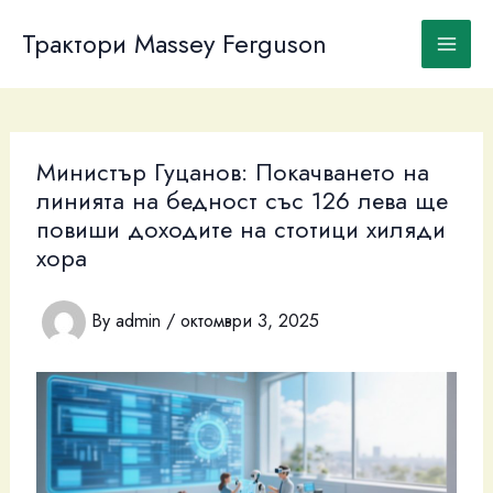
Skip
to
Трактори Massey Ferguson
content
Министър Гуцанов: Покачването на
линията на бедност със 126 лева ще
повиши доходите на стотици хиляди
хора
By
admin
/
октомври 3, 2025