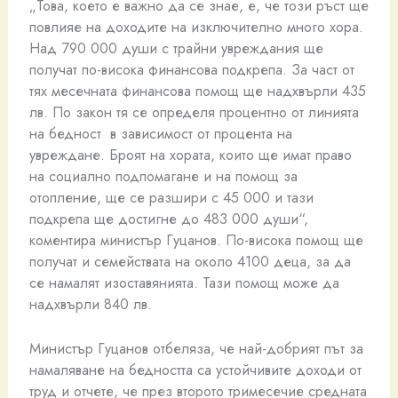
„Това, което е важно да се знае, е, че този ръст ще
повлияе на доходите на изключително много хора.
Над 790 000 души с трайни увреждания ще
получат по-висока финансова подкрепа. За част от
тях месечната финансова помощ ще надхвърли 435
лв. По закон тя се определя процентно от линията
на бедност в зависимост от процента на
увреждане. Броят на хората, които ще имат право
на социално подпомагане и на помощ за
отопление, ще се разшири с 45 000 и тази
подкрепа ще достигне до 483 000 души“,
коментира министър Гуцанов. По-висока помощ ще
получат и семействата на около 4100 деца, за да
се намалят изоставянията. Тази помощ може да
надхвърли 840 лв.
Министър Гуцанов отбеляза, че най-добрият път за
намаляване на бедността са устойчивите доходи от
труд и отчете, че през второто тримесечие средната