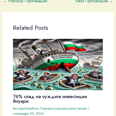
←
Previous Публикация
Next Публикация
→
Related Posts
76% спад на чуждите инвестиции
Януари
Българо-Китайска Търговско-промишлена палaта
/
септември 20, 2024