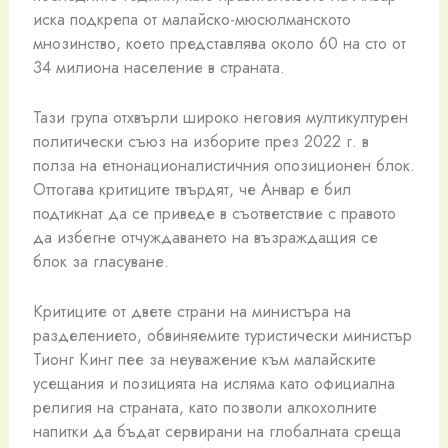
иска подкрепа от малайско-мюсюлманското
мнозинство, което представлява около 60 на сто от
34 милиона население в страната.
Тази група отхвърли широко неговия мултикултурен
политически съюз на изборите през 2022 г. в
полза на етнонационалистичния опозиционен блок.
Оттогава критиците твърдят, че Анвар е бил
подтикнат да се приведе в съответствие с правото
да избегне отчуждаването на възраждащия се
блок за гласуване.
Критиците от двете страни на министъра на
разделението, обвиняемите туристически министър
Тионг Кинг пее за неуважение към малайските
усещания и позицията на исляма като официална
религия на страната, като позволи алкохолните
напитки да бъдат сервирани на глобалната среща