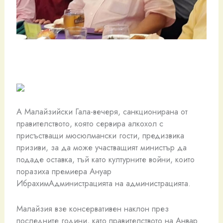
A Малайзийски Гала-вечеря, санкционирана от
правителството, която сервира алкохол с
присъстващи мюсюлмански гости, предизвика
призиви, за да може участващият министър да
подаде оставка, тъй като културните войни, които
поразиха премиера Ануар
ИбрахимАдминистрацията на администрацията.
Малайзия взе консервативен наклон през
последните години, като правителството на Анвар