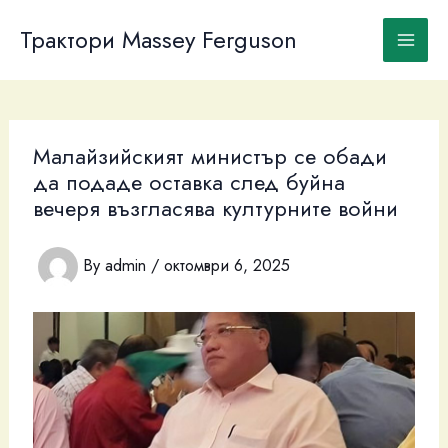
Skip
to
Трактори Massey Ferguson
content
Малайзийският министър се обади
да подаде оставка след буйна
вечеря възгласява културните войни
By
admin
/
октомври 6, 2025