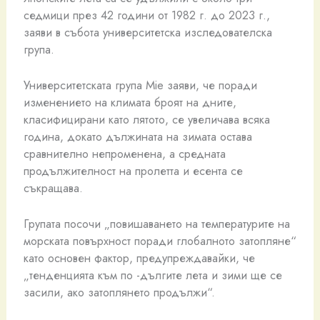
седмици през 42 години от 1982 г. до 2023 г.,
заяви в събота университетска изследователска
група.
Университетската група Mie заяви, че поради
изменението на климата броят на дните,
класифицирани като лятото, се увеличава всяка
година, докато дължината на зимата остава
сравнително непроменена, а средната
продължителност на пролетта и есента се
съкращава.
Групата посочи „повишаването на температурите на
морската повърхност поради глобалното затопляне“
като основен фактор, предупреждавайки, че
„тенденцията към по -дългите лета и зими ще се
засили, ако затоплянето продължи“.