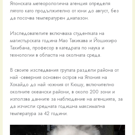
Японската метеорологична агенция определя
лятото като продължително от юни до август, без
да посочва температурен диапазон.
Изследователите включваха студентката на
магистърската година Мао Такикава и Йошихиро
Тахибана, професор в катедрата по наука и
технологии в областта на околната среда.
В своите изследвания групата раздели района от
най -северния основен остров на Япония на
Хокайдо до най -южния от Кюшу, включително
околните океански райони, в около 200 зони и
използва данните за наблюдение на агенцията, за
да изчисли средната годишна максимална
температура за 42 години.