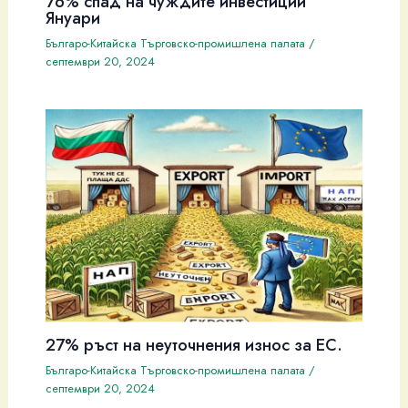
76% спад на чуждите инвестиции
Януари
Българо-Китайска Търговско-промишлена палaта
/
септември 20, 2024
27% ръст на неуточнения износ за ЕС.
Българо-Китайска Търговско-промишлена палaта
/
септември 20, 2024