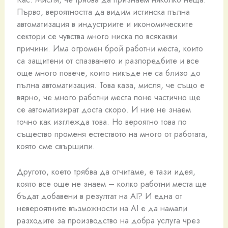
Първо, вероятността да видим истинска пълна
автоматизация в индустриите и икономическите
сектори се чувства много ниска по всякакви
причини. Има огромен брой работни места, които
са защитени от спазването и разпоредбите и все
още много повече, които никъде не са близо до
пълна автоматизация. Това каза, мисля, че също е
вярно, че много работни места поне частично ще
се автоматизират доста скоро. И ние не знаем
точно как изглежда това. Но вероятно това по
същество променя естеството на много от работата,
която сме свършили.
Другото, което трябва да отчитаме, е тази идея,
която все още не знаем – колко работни места ще
бъдат добавени в резултат на AI? И една от
невероятните възможности на AI е да намали
разходите за производство на добра услуга чрез