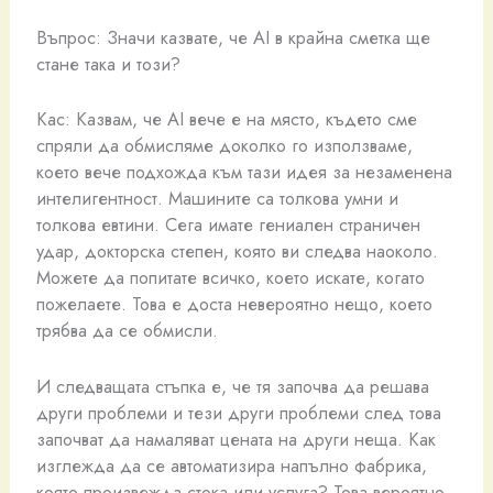
Въпрос: Значи казвате, че AI в крайна сметка ще
стане така и този?
Кас: Казвам, че AI вече е на място, където сме
спряли да обмисляме доколко го използваме,
което вече подхожда към тази идея за незаменена
интелигентност. Машините са толкова умни и
толкова евтини. Сега имате гениален страничен
удар, докторска степен, която ви следва наоколо.
Можете да попитате всичко, което искате, когато
пожелаете. Това е доста невероятно нещо, което
трябва да се обмисли.
И следващата стъпка е, че тя започва да решава
други проблеми и тези други проблеми след това
започват да намаляват цената на други неща. Как
изглежда да се автоматизира напълно фабрика,
която произвежда стока или услуга? Това вероятно