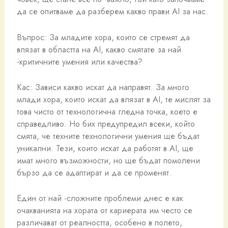
да се опитваме да разберем какво прави AI за нас.
Въпрос: За младите хора, които се стремят да
влязат в областта на AI, какво смятате за най
-критичните умения или качества?
Кас: Зависи какво искат да направят. За много
млади хора, които искат да влязат в AI, те мислят за
това чисто от технологична гледна точка, което е
справедливо. Но бих предупредил всеки, който
смята, че техните технологични умения ще бъдат
уникални. Тези, които искат да работят в AI, ще
имат много възможности, но ще бъдат помолени
бързо да се адаптират и да се променят.
Един от най -сложните проблеми днес е как
очакванията на хората от кариерата им често се
различават от реалността, особено в полето,