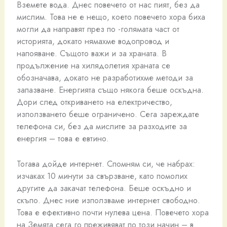
Вземете вода. Днес повечето от нас пият, без да
мислим. Това не е нещо, което повечето хора биха
могли да направят през по -голямата част от
историята, докато нямахме водопровод и
напояване. Същото важи и за храната. В
продължение на хилядолетия храната се
обозначава, докато не разработихме методи за
запазване. Енергията също някога беше оскъдна.
Дори след откриването на електричество,
използването беше ограничено. Сега зареждате
телефона си, без да мислите за разходите за
енергия – това е евтино.
Тогава дойде интернет. Спомням си, че набрах:
изчаках 10 минути за свързване, като помолих
другите да закачат телефона. Беше оскъдно и
скъпо. Днес ние използваме интернет свободно.
Това е ефективно почти нулева цена. Повечето хора
на Земята сега го преживяват по този начин – в