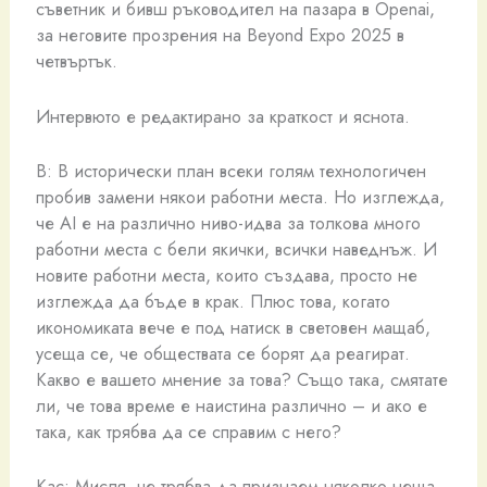
съветник и бивш ръководител на пазара в Openai,
за неговите прозрения на Beyond Expo 2025 в
четвъртък.
Интервюто е редактирано за краткост и яснота.
В: В исторически план всеки голям технологичен
пробив замени някои работни места. Но изглежда,
че AI е на различно ниво-идва за толкова много
работни места с бели якички, всички наведнъж. И
новите работни места, които създава, просто не
изглежда да бъде в крак. Плюс това, когато
икономиката вече е под натиск в световен мащаб,
усеща се, че обществата се борят да реагират.
Какво е вашето мнение за това? Също така, смятате
ли, че това време е наистина различно – и ако е
така, как трябва да се справим с него?
Кас: Мисля, че трябва да признаем няколко неща.