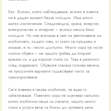
Кас: Всичко, което наблюдаваме, всичко в живота
ни в даден момент беше оскъдно. Има много
малко изключения. Сладководна, храна, енергия,
електричество и интернет – всички някога бяха
оскъдни. Но ние влизаме в свят на увеличаване на
изобилието, където това, от което се нуждаем и
искаме, е по -лесно достъпно. Много хора тук носят
стилни обувки – не защото трябва да покрият
краката си, а да изразят стила си. Това е реалност
след скарването: Обувките станаха толкова евтини,
че луксозните варианти съществуват чисто за
самоизразяване.
Сега живеем в такова изобилие, че едва го
забелязваме. Повечето хора не оценяват напълно
колко изобилни неща са станали, защото много
стоки и услуги вече са близо до нулевата цена.