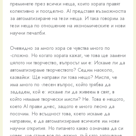
преминете през всички неща, които хората правят
колективно и поотделно. AI представя възможността
за автоматизиране на тези неща. И така говорим за
тези неща по отношение на икономическите и нови
научни печалби.
Очевидно за много хора се чувства много по
-сложно. Но когато хората кажат, че това ще замени
цялото ни творчество, въпросът ми е: Искаме ли да
автоматизираме творчеството? Седим наоколо,
казвайки: Ще направи ли това нещо? Мисля, че
има много по -лесен въпрос, който трябва да
зададем, кой е: искаме ли да живеем в свят, в
който нямаме творчески мисли? Не. Това е нещото,
което AI прави днес, защото е много лесно да
посочим. Но всъщност това, което искаме да
направим, е да автоматизираме всичките им нови
научни открития. Но питането какво означава да си
човек, ще стане все по -важно, тъй като започваме