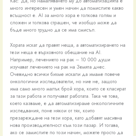
Кас: Да, но намаляването му до автоматизацията е
много интересен и умен начин да помислите какво
всъщност е. AI за много хора е толкова голям и
сложен и толкова страшен, че изобщо може да
бъде много трудно да се има смисъл.
Хората искат да правят неща, а автоматизирането на
тези неща е върховното обещание на AI.
Например, лечението на рак – 10 000 души
изучават лечението на рак на Земята днес.
Очевидно всички бихме искали да имаме повече
онкологични изследователи, но ние не, защото
има само много малък брой хора, които се класират
за тази работа и получават работата. Така че това,
което казваме, е да автоматизираме онкологичните
изследвания, поне някои от тях, които
презареждане на тези хора, като добавят масивна
нова производителност към този пазар. И тогава,
ако се замислите по този начин, можете просто да