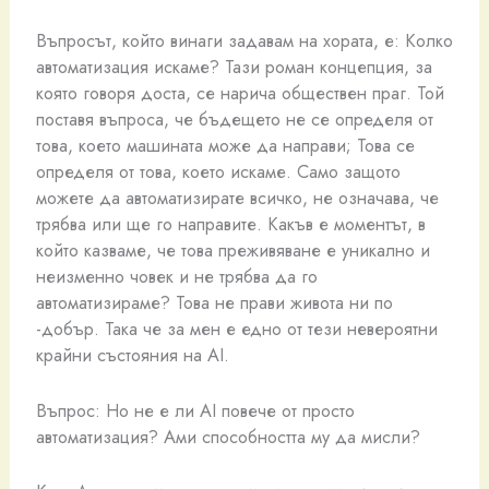
Въпросът, който винаги задавам на хората, е: Колко
автоматизация искаме? Тази роман концепция, за
която говоря доста, се нарича обществен праг. Той
поставя въпроса, че бъдещето не се определя от
това, което машината може да направи; Това се
определя от това, което искаме. Само защото
можете да автоматизирате всичко, не означава, че
трябва или ще го направите. Какъв е моментът, в
който казваме, че това преживяване е уникално и
неизменно човек и не трябва да го
автоматизираме? Това не прави живота ни по
-добър. Така че за мен е едно от тези невероятни
крайни състояния на AI.
Въпрос: Но не е ли AI повече от просто
автоматизация? Ами способността му да мисли?