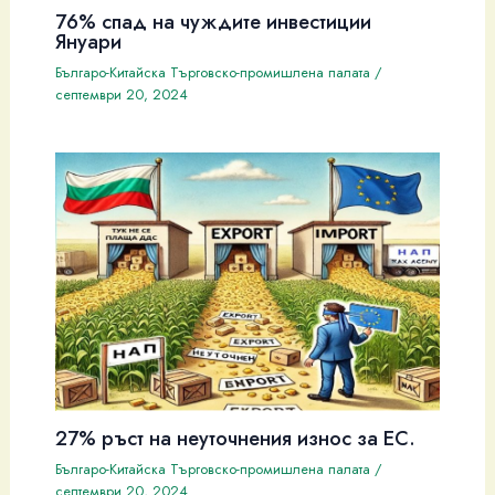
76% спад на чуждите инвестиции
Януари
Българо-Китайска Търговско-промишлена палaта
/
септември 20, 2024
27% ръст на неуточнения износ за ЕС.
Българо-Китайска Търговско-промишлена палaта
/
септември 20, 2024