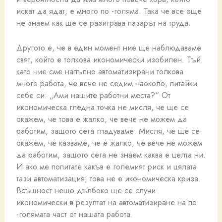
искат да ядат, е много по -голяма. Така че все още
не знаем как ще се разиграва пазарът на труда.
Другото е, че в един момент ние ще наблюдаваме
свят, който е толкова икономически изобилен. Тъй
като ние сме напълно автоматизирани толкова
много работа, че вече не седим наоколо, питайки
себе си: „Ами нашите работни места?“ От
икономическа гледна точка не мисля, че ще се
окажем, че това е жалко, че вече не можем да
работим, защото сега гладуваме. Мисля, че ще се
окажем, че казваме, че е жалко, че вече не можем
да работим, защото сега не знаем каква е целта ни.
И ако ме попитате какъв е големият риск и цялата
тази автоматизация, това не е икономическа криза.
Всъщност нещо дълбоко ще се случи
икономически в резултат на автоматизиране на по
-голямата част от нашата работа.