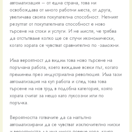
автоматизация – от една страна, това ни
освобождава от много работни места, от друга,
увеличава своята покупателна способност. Нетният
резултат от покупателната способност е ново
търсене на стоки и услуги. И не мисля, че трябва
да отстъпваме колко ще се случи икономически,
когато хората се чувстват сравнително по -заможни.
Има вероятност да видим това ново търсене на
поръчана работа, което виждаме всеки път, когато
преминем през индустриална революция. Има тази
автоматизация на куп работа и след това това
търсене на нов труд в подобна категория, която
хората считат за нещо като луксозни или по
поръчка.
Вероятността готвачите да са напълно
автоматизирани да се чувстват изключително ниски
и вероятността да има много повече хора, които