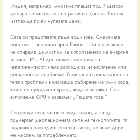
Индия, например, мнозина плащат под 7 щатски
долара на месец за неограничен достъп. Ето как
изглежда почти нулевата цена.
Сега си представете къде води това. Смесената
енергия – вероятно чрез Fusion – би означавало,
че спираме да мислим за използването на енергия
изцяло. И с AI достигаме неметрирана
интелигентност: няма разходи за изчисляване или
решаване на проблеми. В миналото решаването на
тежки проблеми изискваше събиране на умни хора,
които се нуждаят от храна, вода и почивка. Сега
включваме GPU и казваме: „Решете това.“
Споделям това, че не е педантично, а за да
подчертая дефлационната сила на технологията: тя
задвижва разходите толкова ниски, че вече дори
не мислим за потреблението.