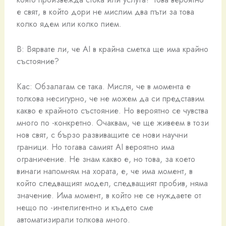
е свят, в който дори не мислим два пъти за това
колко ядем или колко пием.
В: Вярвате ли, че AI в крайна сметка ще има крайно
състояние?
Кас: Обзалагам се така. Мисля, че в момента е
толкова несигурно, че не можем да си представим
какво е крайното състояние. Но вероятно се чувства
много по -конкретно. Очаквам, че ще живеем в този
нов свят, с бързо развиващите се нови научни
граници. Но тогава самият AI вероятно има
ограничение. Не знам какво е, но това, за което
винаги напомням на хората, е, че има момент, в
който следващият модел, следващият пробив, няма
значение. Има момент, в който не се нуждаете от
нещо по -интелигентно и където сме
автоматизирали толкова много.