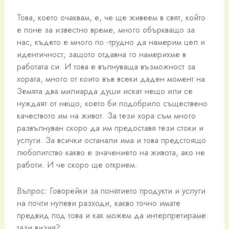
Това, което очаквам, е, че ще живеем в свят, който
е поне за известно време, много объркващо за
нас, където е много по -трудно да намерим цел и
идентичност, защото отдавна го намерихме в
работата си. И това е вълнуваща възможност за
хората, много от които във всеки даден момент на
Земята два милиарда души искат нещо или се
нуждаят от нещо, което би подобрило съществено
качеството им на живот. За тези хора съм много
развълнуван скоро да им предоставя тези стоки и
услуги. За всички останали има и това предстоящо
любопитство какво е значението на живота, ако не
работи. И че скоро ще открием.
Въпрос: Говорейки за понятието продукти и услуги
на почти нулеви разходи, какво точно имате
предвид под това и как можем да интерпретираме
тази визия?