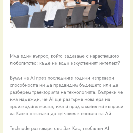
Има един въпрос, който задаваме с нарастващото
любопитство: къде ни води изкуственият интелект?
Бумът на AI през последните години изпревари
способността ни да предвидим бъдещето или да
разберем траекторията на технологията. Въпреки че
има надежди, че AI ще разгърне нова ера на
производителността, има и продължителни въпроси
за Какво означава да си човек в епохата на Ай.
Technode разговаря със Зак Кас, глобален AI