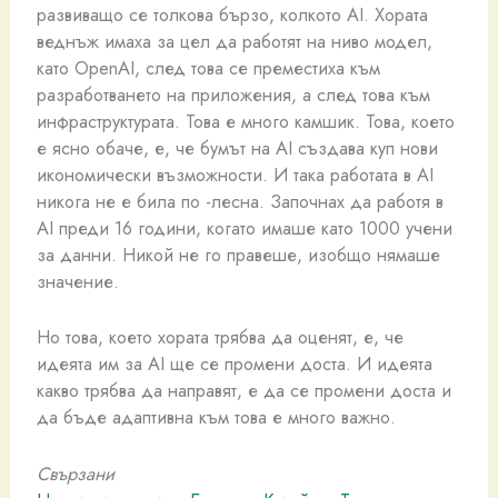
развиващо се толкова бързо, колкото AI. Хората
веднъж имаха за цел да работят на ниво модел,
като OpenAI, след това се преместиха към
разработването на приложения, а след това към
инфраструктурата. Това е много камшик. Това, което
е ясно обаче, е, че бумът на AI създава куп нови
икономически възможности. И така работата в AI
никога не е била по -лесна. Започнах да работя в
AI преди 16 години, когато имаше като 1000 учени
за данни. Никой не го правеше, изобщо нямаше
значение.
Но това, което хората трябва да оценят, е, че
идеята им за AI ще се промени доста. И идеята
какво трябва да направят, е да се промени доста и
да бъде адаптивна към това е много важно.
Свързани