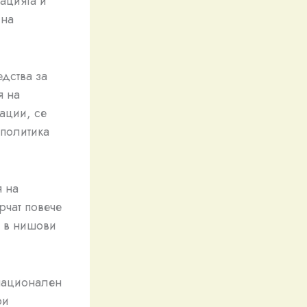
ацията и
 на
дства за
я на
ации, се
 политика
я на
рчат повече
т в нишови
 национален
ри