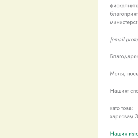
фискалните
благоприят
министерст
[email prote
Благодарен
Моля, посе
Нашият сп
като това:
харесвам 
Нашия изто