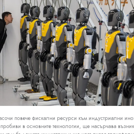
асочи повече фискални ресурси към индустриални ин
пробиви в основните технологии, ще насърчава възни