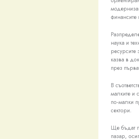
ориентиран
модернизац
финансите в
Разпределе
наука и те
ресурсите 
казва в до
през първа
В съответс
малките и 
по-малки п
сектори.
Ще бъдат п
пазар, оси