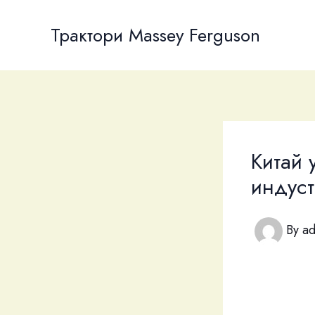
Skip
to
Трактори Massey Ferguson
content
Китай 
индус
By
a