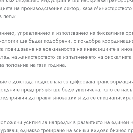
и към бъдещето индустрии и ще насърчава трансформ
ията на производствения сектор, каза Министерството
 петък.
нието, управлението и използването на фискалните сре
хнологии ще бъдат подобрени, с по-добра координаци
за повишаване на ефективността на инвестициите в инов
клад на министерството за изпълнението на фискалната
та половина на тази година.
твие с доклада подкрепата за цифровата трансформаци
средните предприятия ще бъде увеличена, като се насъ
редприятия да правят иновации и да се специализира
оложени усилия за напредък в развитието на единен
гуряващ еднакво третиране на всички видове бизнес п