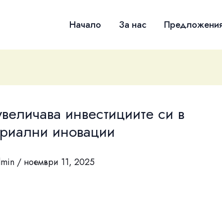
Начало
За нас
Предложени
увеличава инвестициите си в
триални иновации
dmin
/
ноември 11, 2025