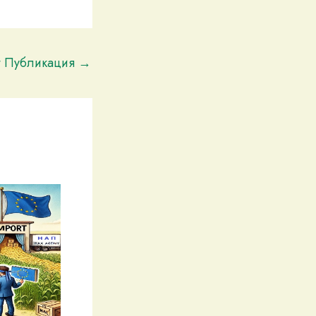
t Публикация
→