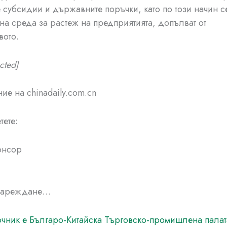
 субсидии и държавните поръчки, като по този начин 
на среда за растеж на предприятията, допълват от
вото.
cted]
ие на chinadaily.com.cn
тете:
онсор
Зареждане…
чник е Българо-Китайска Търговско-промишлена палaт