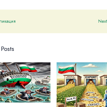
бликация
Nex
 Posts