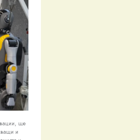
овации, ще
кващи и