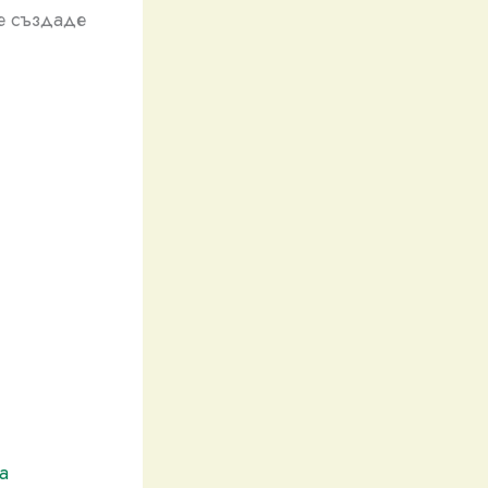
се създаде
а