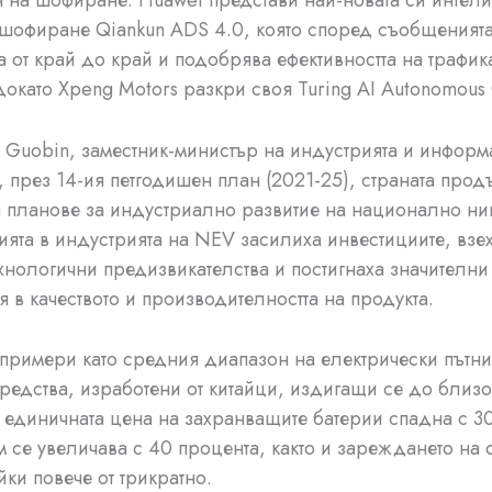
 шофиране Qiankun ADS 4.0, която според съобщеният
та от край до край и подобрява ефективността на трафик
докато Xpeng Motors разкри своя Turing AI Autonomous 
 Guobin, заместник-министър на индустрията и инфор
, през 14-ия петгодишен план (2021-25), страната про
планове за индустриално развитие на национално ни
ята в индустрията на NEV засилиха инвестициите, взех
хнологични предизвикателства и постигнаха значителни
 в качеството и производителността на продукта.
 примери като средния диапазон на електрически пътн
редства, изработени от китайци, издигащи се до близ
 единичната цена на захранващите батерии спадна с 3
м се увеличава с 40 процента, както и зареждането на 
ки повече от трикратно.