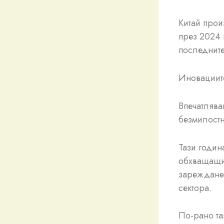
Китай прои
през 2024 
последните
Иновациит
Впечатлява
безмилостн
Тази годин
обхващащи 
зареждане 
сектора.
По-рано та