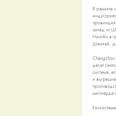
В рамките 
индустрият
провинция 
запад от Ш
Нингбо в п
Шанхай, до
Changzhou 
десет сект
система, е
и вътрешна
производст
милиарда 
Екосистема