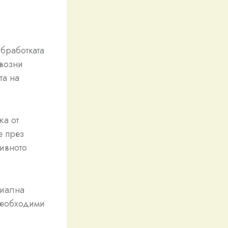
обработката
евозни
та на
жа от
е през
тивното
риална
необходими