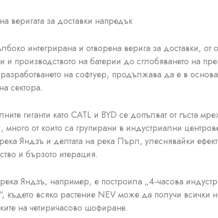
на веригата за доставки напредък
лбоко интегрирана и отворена верига за доставки, от 
и и производството на батерии до сглобяването на пр
 разработването на софтуер, продължава да е в основа
на сектора.
ните гиганти като CATL и BYD се допълват от гъста мре
, много от които са групирани в индустриални центров
 река Яндзъ и делтата на река Пърл, улеснявайки ефек
ство и бързото итерация.
 река Яндзъ, например, е построила „4-часова индуст
“, където всяко растение NEV може да получи всички 
мките на четиричасово шофиране.