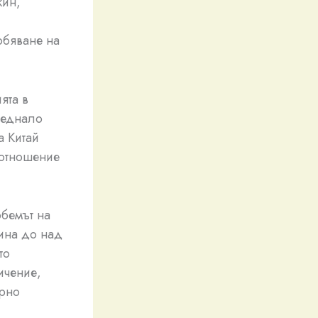
кин,
обяване на
ята в
реднало
а Китай
 отношение
обемът на
дина до над
то
ичение,
арно