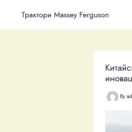
Skip
to
Трактори Massey Ferguson
content
Китайс
иновац
By
a