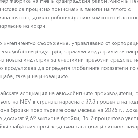
пер фабрика на Нев в крайградския район Миюн в Пе
листове са прецизно притиснати в панели на тялото с
чна точност, докато роботизираните компоненти за сгл
варяване на искри.
о интелигентно съоръжение, управлявано от корпораци
 автомобилна индустрия, отразява индустрията за нап
на новата индустрия за енергийни превозни средства н
то продължава да определя глобалните показатели по
ащаба, така и на иновациите.
айската асоциация на автомобилните производители, 
вото на NEV в страната нарасна с 37,3 процента на го
она бройки през първите осем месеца на 2025 г., дока
 достигат 9,62 милиона бройки, 36,7-процентово увел
йки стабилния производствен капацитет и силното паз