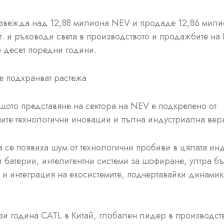
звежда над 12,88 милиона NEV и продаде 12,86 милио
г. и ръководи света в производството и продажбите на
 десет поредни години.
е подхранват растежа
щото представяне на сектора на NEV е подкрепено от
ите технологични иновации и пълна индустриална вери
а се появиха шум от технологични пробиви в цялата ин
батерии, интелигентни системи за шофиране, ултра б
и интеграция на екосистемите, подчертавайки динамик
зи година CATL в Китай, глобален лидер в производст