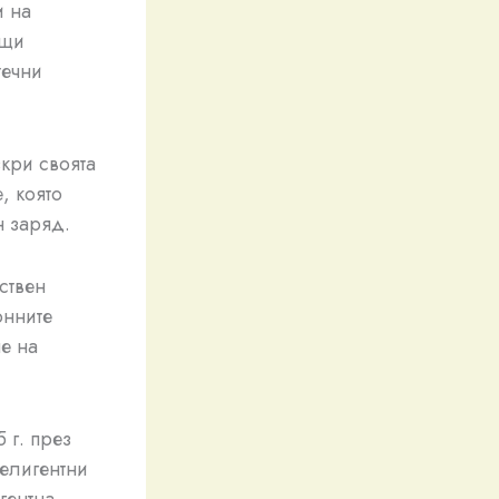
и на
ащи
течни
кри своята
, която
н заряд.
ствен
онните
е на
 г. през
елигентни
гентна