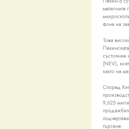
Пекин-В су
металните 
микроскопи
фона на за
Това висок
Пекинската
състояние 
(NEV), коя
както на м
Според Кит
производст
9,625 мили
продажбите
подчертава
търсене.