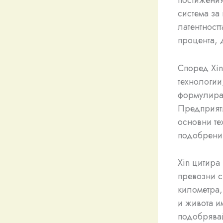
система за
латентност
процента, 
Според Xin
технологии
формулира 
Предприяти
основни те
подобрения
Xin цитира
превозни с
километра,
и живота и
подобрявай