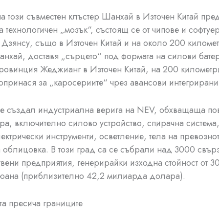
на този съвместен клъстер Шанхай в Източен Китай пре
а технологичен „мозък“, състоящ се от чипове и софтуе
Дзянсу, също в Източен Китай и на около 200 километ
анхай, доставя „сърцето“ под формата на силови бате
ровинция Жеджианг в Източен Китай, на 200 километри
принася за „каросериите“ чрез авансови интегриран
е създал индустриална верига на NEV, обхващаща пов
ора, включително силово устройство, спирачна система
лектрически инструменти, осветление, тела на превозно
 облицовка. В този град са се събрали над 3000 свър
вени предприятия, генерирайки изходна стойност от 3
юана (приблизително 42,2 милиарда долара).
та пресича границите