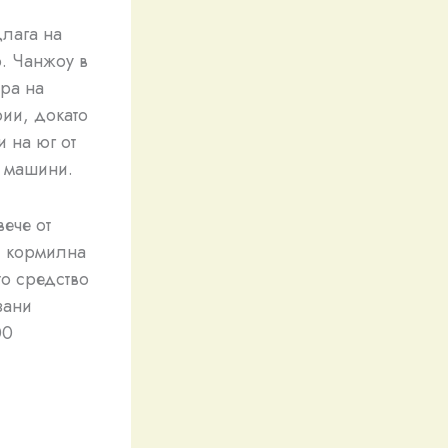
длага на
р. Чанжоу в
ра на
рии, докато
 на юг от
и машини.
ече от
, кормилна
то средство
зани
00