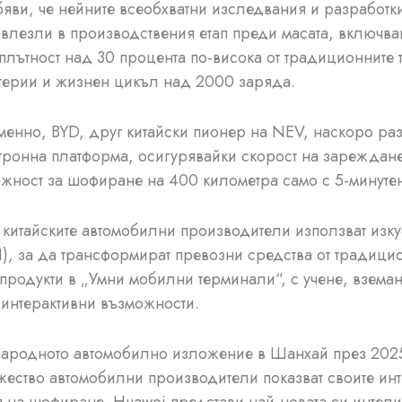
бяви, че нейните всеобхватни изследвания и разработк
 влезли в производствения етап преди масата, включв
плътност над 30 процента по-висока от традиционните 
терии и жизнен цикъл над 2000 заряда.
нно, BYD, друг китайски пионер на NEV, наскоро раз
тронна платформа, осигурявайки скорост на зареждане
жност за шофиране на 400 километра само с 5-минуте
 китайските автомобилни производители използват изку
AI), за да трансформират превозни средства от традици
продукти в „Умни мобилни терминали“, с учене, вземан
интерактивни възможности.
ародното автомобилно изложение в Шанхай през 2025
ество автомобилни производители показват своите инт
 на шофиране. Huawei представи най-новата си интели