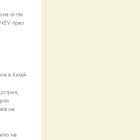
на от тях
 NEV през
га в Китай.
дустрия,
ързо
ата на
вото на