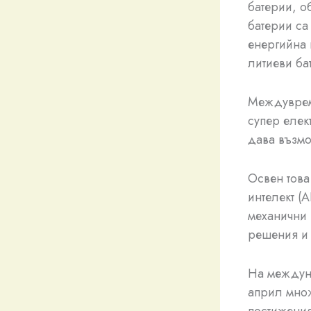
батерии, о
батерии са
енергийна 
литиеви ба
Междувреме
супер елек
дава възмо
Освен това
интелект (
механични 
решения и 
На междун
април множ
постижения