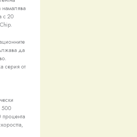
а намалява
а с 20
Chip.
мационните
дължава да
во.
а серия от
ически
о 500
0 процента
скоростта,