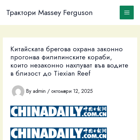
Skip
to
Трактори Massey Ferguson
content
Китайската брегова охрана законно
прогонва филипинските кораби,
които незаконно нахлуват във водите
в близост до Tiexian Reef
By
admin
/
октомври 12, 2025