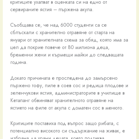
критиците ухапват в оценката си на едно от
сервираните ястия – пържена акула.
Съобщава се, че над 6000 студенти са се
сблъскали с хранително отравяне от старта на
януари от хранителната схема за обяд, която има за
цел да покрие повече от 80 милиона деца,
бременни жени и кърмещи майки до следващата
година.
Докато причината е проследена до замърсено
пържено тофу, пиле в соев сос и редица плодове и
зеленчукови ястия, администраторите в училище в
Кетапанг обвиняват хранителното отравяне на
ястието на филе от акула с доматен сос в менюто.
Критиците поставиха под въпрос защо рибата, с
потенциално високото си съдържание на живак, е
избрана да храни децата, което подтиква