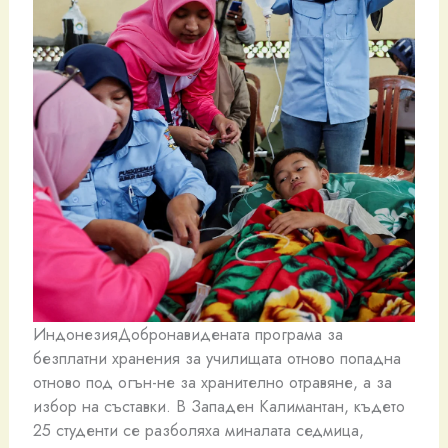
ИндонезияДобронавидената програма за
безплатни хранения за училищата отново попадна
отново под огън-не за хранително отравяне, а за
избор на съставки. В Западен Калимантан, където
25 студенти се разболяха миналата седмица,