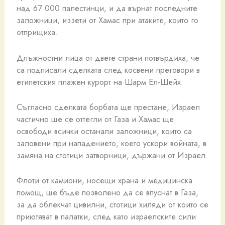
над 67 000 палестинци, и да върнат последните
заложници, иззети от Хамас при атаките, които го
отприщиха.
Длъжностни лица от двете страни потвърдиха, че
са подписали сделката след косвени преговори в
египетския плажен курорт на Шарм Ел-Шейх.
Съгласно сделката борбата ще престане, Израел
частично ще се оттегли от Газа и Хамас ще
освободи всички останали заложници, които са
заловени при нападението, което ускори войната, в
замяна на стотици затворници, държани от Израел.
Флоти от камиони, носещи храна и медицинска
помощ, ще бъде позволено да се впуснат в Газа,
за да облекчат цивилни, стотици хиляди от които се
приютяват в палатки, след като израелските сили