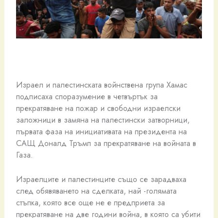
Израел и палестинската войнствена група Хамас
подписаха споразумение в четвъртък за
прекратяване на пожар и свободни израелски
заложници в замяна на палестински затворници,
първата фаза на инициативата на президента на
САЩ Доналд Тръмп за прекратяване на войната в
Газа.
Израелците и палестинците също се зарадваха
след обявяването на сделката, най -голямата
стъпка, която все още не е предприета за
прекратяване на две години война, в която са убити