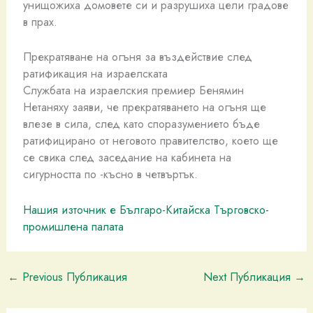
унищожиха домовете си и разрушиха цели градове
в прах.
Прекратяване на огъня за въздействие след
ратификация на израелската
Службата на израелския премиер Бенямин
Нетаняху заяви, че прекратяването на огъня ще
влезе в сила, след като споразумението бъде
ратифицирано от неговото правителство, което ще
се свика след заседание на кабинета на
сигурността по -късно в четвъртък.
Нашия източник е Българо-Китайска Търговско-
промишлена палaта
←
Previous Публикация
Next Публикация
→