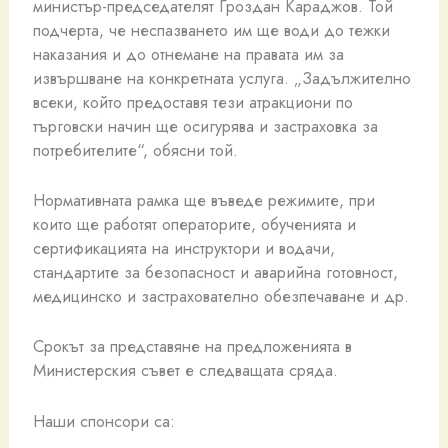
министър-председателят Гроздан Караджов. Той
подчерта, че неспазването им ще води до тежки
наказания и до отнемане на правата им за
извършване на конкретната услуга. „Задължително
всеки, който предоставя тези атракциони по
търговски начин ще осигурява и застраховка за
потребителите“, обясни той.
Нормативната рамка ще въведе режимите, при
които ще работят операторите, обученията и
сертификацията на инструктори и водачи,
стандартите за безопасност и аварийна готовност,
медицинско и застрахователно обезпечаване и др.
Срокът за представяне на предложенията в
Министерския съвет е следващата сряда.
Наши спонсори са: