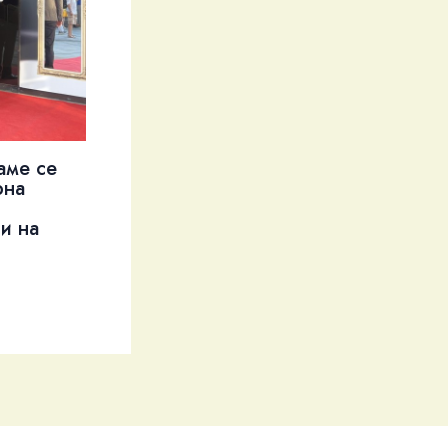
аме се
рна
и на