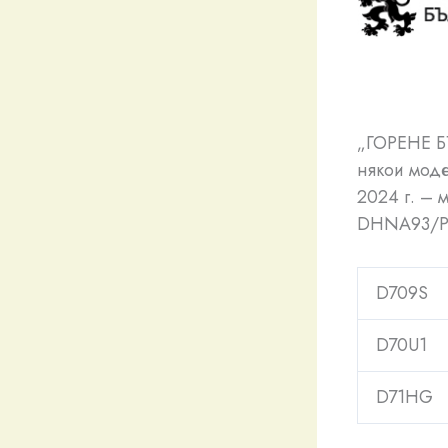
„ГОРЕНЕ Б
някои мод
2024 г. – 
DHNA93/PL
D709S
D70U1
D71HG