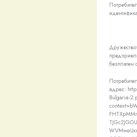
Потребител
идентифика
Дружествот
предприело
безплатен 
Потребител
адрес: http
Bulgaria-2.
context=b
FHTXpMMm
TJGc2JGOU
WVMweUxu