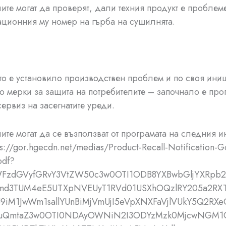
ите могат да проверят, дали техния продукт е проблем
ционния му номер на гърба на сушилнята.
о е установило производствен проблем и по своя иниц
 мерки за защита на потребителите – започнало е про
сервиз на засегнатите уреди.
ите могат да се възползват от програмата на следния и
s://gor.hgecdn.net/medias/Product-Recall-Notification-
pdf?
WFzdGVyfGRvY3VtZW50c3w0OTI1ODB8YXBwbGljYXRpb
d3TUM4eE5UTXpNVEUyT1RVd01USXhOQzlRY205a2RX
9iM1JwWm1sallYUnBiMjVmUjI5eVpXNXFaVjlVUkY5Q2R
QmtaZ3w0OTI0NDAyOWNiN2I3ODYzMzk0MjcwNGM1