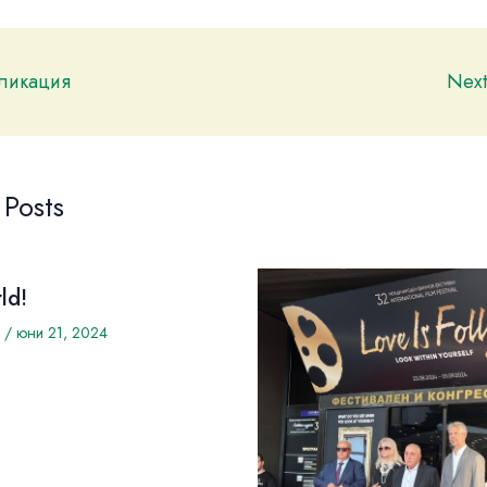
бликация
Nex
 Posts
ld!
/
юни 21, 2024