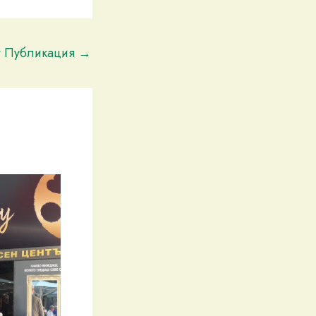
t Публикация
→