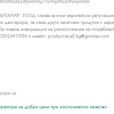
WI5NDZkZWJmYmVjZTIxYmJiMzA5NmJmYzlh
ЪЛГАРИЯ“ ЕООД спазва всички европейски регулации
о декларира, че няма други засегнати продукти с марк
а повече информация на разположение на потребител
+35924917596 и имейл:
productrecall.bg@gorenje.com
сори са:
трактори на добри цени при изключително качество