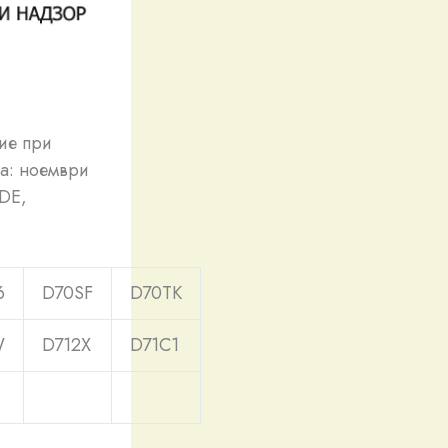
ие при
а: ноември
/DE,
6
D70SF
D70TK
W
D712X
D71C1