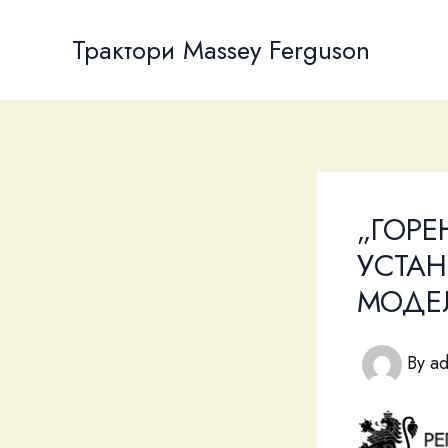
Skip
to
Трактори Massey Ferguson
content
„ГОРЕ
УСТАН
МОДЕ
By
a