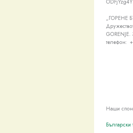
ODFjYzg4Y
„ГОРЕНЕ Б
Дружествот
GORENJE. З
телефон: 
Наши спон
Български 