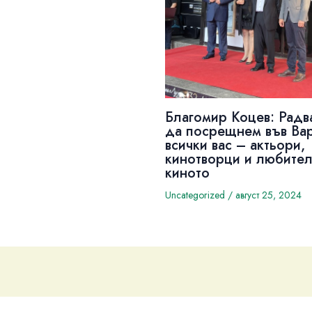
Благомир Коцев: Радв
да посрещнем във Ва
всички вас – актьори,
кинотворци и любител
киното
Uncategorized
/
август 25, 2024