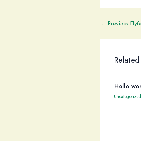
←
Previous Пу
Related
Hello wor
Uncategorized