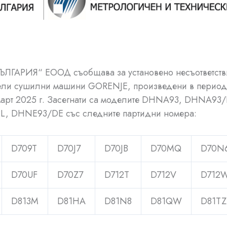
ЪЛГАРИЯ“ ЕООД съобщава за установено несъответств
ели сушилни машини GORENJE, произведени в период
март 2025 г. Засегнати са моделите DHNA93, DHNA93
, DHNE93/DE със следните партидни номера:
D709T
D70J7
D70JB
D70MQ
D70N
D70UF
D70Z7
D712T
D712V
D712
D813M
D81HA
D81N8
D81QW
D81TZ