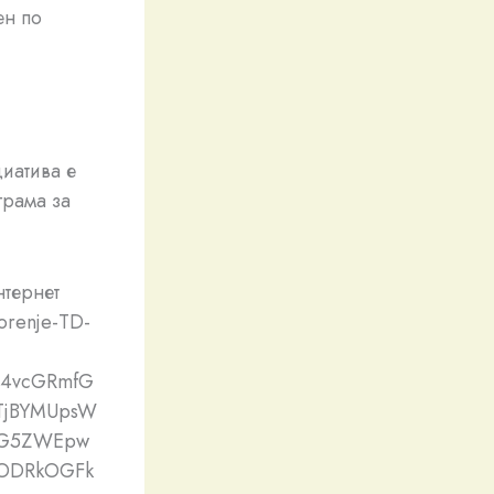
ен по
иатива е
грама за
нтернет
Gorenje-TD-
24vcGRmfG
TjBYMUpsW
XeG5ZWEpw
ODRkOGFk