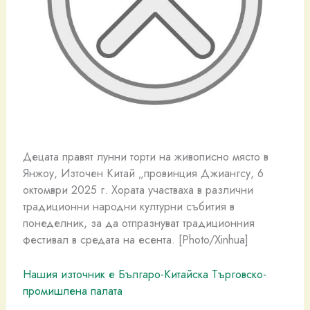
Децата правят лунни торти на живописно място в
Янжоу, Източен Китай „провинция Джиангсу, 6
октомври 2025 г. Хората участваха в различни
традиционни народни културни събития в
понеделник, за да отпразнуват традиционния
фестивал в средата на есента. [Photo/Xinhua]
Нашия източник е Българо-Китайска Търговско-
промишлена палaта