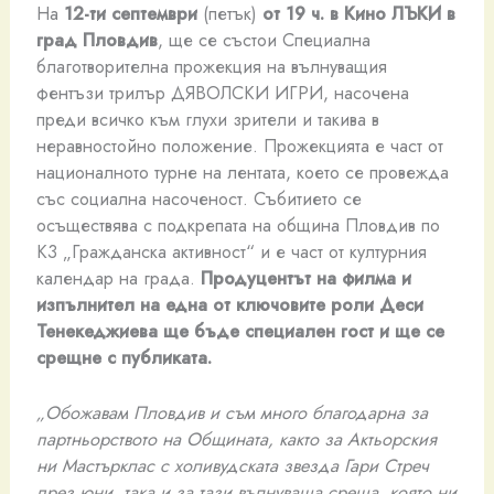
На
12-ти септември
(петък)
от 19 ч. в Кино ЛЪКИ в
град Пловдив
, ще се състои Специална
благотворителна прожекция на вълнуващия
фентъзи трилър ДЯВОЛСКИ ИГРИ, насочена
преди всичко към глухи зрители и такива в
неравностойно положение. Прожекцията е част от
националното турне на лентата, което се провежда
със социална насоченост. Събитието се
осъществява с подкрепата на община Пловдив по
К3 „Гражданска активност“ и е част от културния
календар на града.
Продуцентът на филма и
изпълнител на една от ключовите роли Деси
Тенекеджиева
ще бъде специален гост и ще се
срещне с публиката.
„Обожавам Пловдив и съм много благодарна за
партньорството на Общината, както за Актьорския
ни Мастърклас с холивудската звезда Гари Стреч
през юни, така и за тази вълнуваща среща, която ни