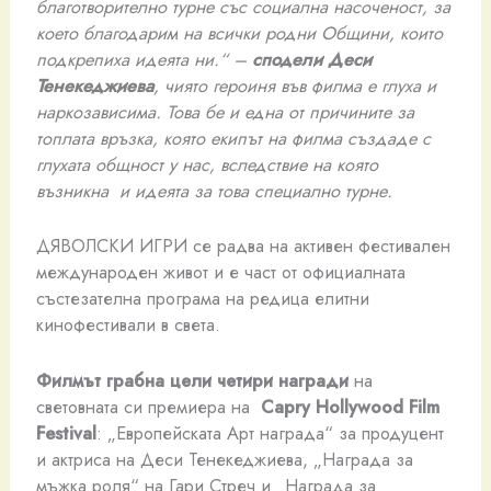
благотворително турне със социална насоченост, за
което благодарим на всички родни Общини, които
подкрепиха идеята ни.“
–
сподели Деси
Тенекеджиева
, чиято героиня във филма е глуха и
наркозависима. Това бе и една от причините за
топлата връзка, която екипът на филма създаде с
глухата общност у нас, вследствие на която
възникна и идеята за това специално турне.
ДЯВОЛСКИ ИГРИ се радва на активен фестивален
международен живот и е част от официалната
състезателна програма на редица елитни
кинофестивали в света.
Филмът грабна цели четири награди
на
световната си премиера на
Capry Hollywood Film
Festival
: „Европейската Арт награда“ за продуцент
и актриса на Деси Тенекеджиева, „Награда за
мъжка роля“ на Гари Стреч и „Награда за