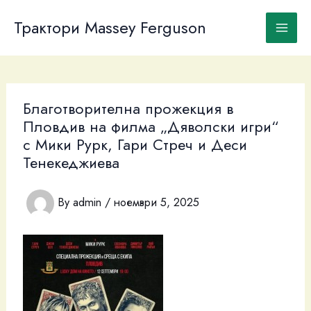
Skip
to
Трактори Massey Ferguson
content
Благотворителна прожекция в
Пловдив на филма „Дяволски игри“
с Мики Рурк, Гари Стреч и Деси
Тенекеджиева
By
admin
/
ноември 5, 2025