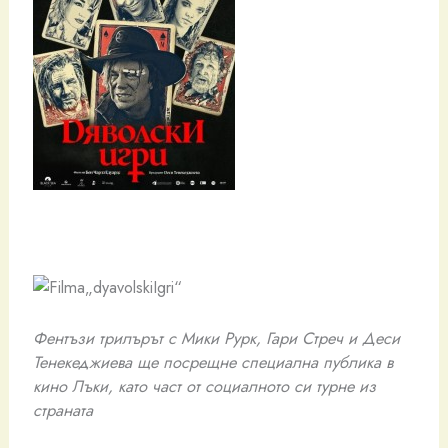
Фентъзи трилърът
с Мики Рурк, Гари Стреч и Деси
Тенекеджиева ще посрещне специална публика в
кино Лъки, като част от социалното си турне из
страната