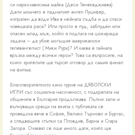
си наркозависима майка (Деси Тенекеджиева).
Дали момчето е падналият ангел Луцифер,
изпратен да води Ива в нейната съдба и да спаси
човешката раса? Или просто е луд, заблуден или
опасен млад мъж, който я подлага на шокираща
задача – да убие могъщия американски
телевангелист ( Мики Рурк)? И каква е тайната
връзка между всички герои? Това са въпросите, на
които зрителите ще търсят отговор до самия финал
на филма.
Благотворителното кино турне на ДЯВОЛСКИ
ИГРИ със социална насоченост, с подкрепата на
общините в България продължава. Пълни зали и
вълнуващи срещи на екипа с публиката се
проведоха вече в София, Велико Търново и Бургас,
а следващите стъпки са Пловдив, Варна и Стара
Загора. Очакват се още много дати, които ще