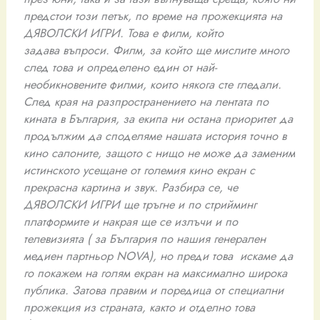
предстои този петък, по време на прожекцията на
ДЯВОЛСКИ ИГРИ. Това е филм, който
задава
въпроси. Филм, за който ще мислите много
след това и определено един от най-
необикновените филми, които някога сте гледали.
След края на разпространението на лентата по
кината в България, за екипа ни остана приоритет да
продължим да споделяме нашата история точно в
кино салоните, защото с нищо не може да заменим
истинското усещане от големия кино екран с
прекрасна картина и звук. Разбира се, че
ДЯВОЛСКИ ИГРИ ще тръгне и по стрийминг
платформите и накрая ще се излъчи и по
телевизията ( за България по нашия генерален
медиен партньор
NOVA)
, но преди това искаме да
го покажем на голям екран на максимално широка
публика.
Затова правим и поредица от специални
прожекция из страната, както и отделно това