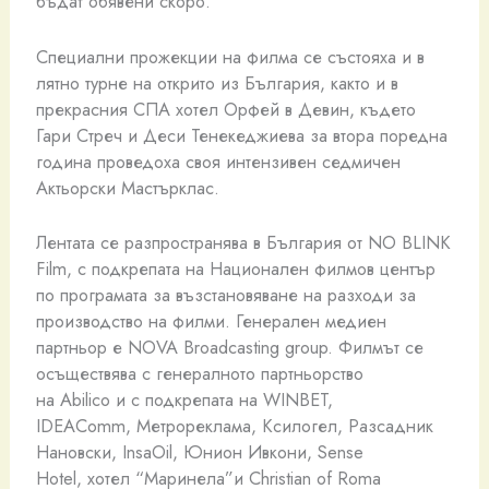
бъдат обявени скоро.
Специални прожекции на филма се състояха и в
лятно турне на открито из България, както и в
прекрасния СПА хотел Орфей в Девин, където
Гари Стреч и Деси Тенекеджиева за втора поредна
година проведоха своя интензивен седмичен
Актьорски Мастърклас.
Лентата се разпространява в България от NO BLINK
Film, с подкрепата на Национален филмов център
по програмата за възстановяване на разходи за
производство на филми. Генерален медиен
партньор е NOVA Broadcasting group. Филмът се
осъществява с генералното партньорство
на Abilico и с подкрепата на WINBET,
IDEAComm, Метрореклама, Ксилогел, Разсадник
Нановски, InsaOil, Юнион Ивкони, Sense
Hotel, хотел “Маринела”и Christian of Roma