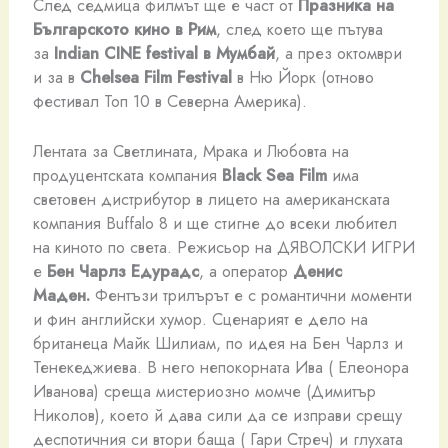
След седмица филмът ще е част от
Празника на
Българското кино в Рим
, след което ще пътува
за
Indian CINE festival
в Мумбай
, а през октомври
и за в
Chelsea Film Festival
в Ню Йорк (отново
фестивал Топ 10 в Северна Америка).
Лентата за Светлината, Мрака и Любовта на
продуцентската компания
Black Sea Film
има
световен дистрибутор в лицето на американската
компания Buffalo 8 и ще стигне до всеки любител
на киното по света. Режисьор на ДЯВОЛСКИ ИГРИ
е
Бен Чарлз Едурадс
, а оператор
Денис
Маден.
Фентъзи трилърът е с романтични моменти
и фин английски хумор. Сценарият е дело на
британеца Майк Шилиам, по идея на Бен Чарлз и
Тенекеджиева. В него непокорната Ива ( Елеонора
Иванова) среща мистериозно момче (Димитър
Николов), което й дава сили да се изправи срещу
деспотичния си втори баща ( Гари Стреч) и глухата