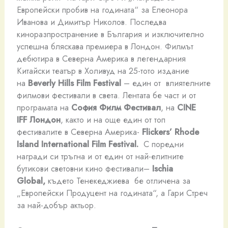
Европейски пробив на годината“ за Елеонора
Иванова и Димитър Николов. Последва
киноразпространение в България и изключително
успешна бляскава премиера в Лондон. Филмът
дебютира в Северна Америка в легендарния
Китайски театър в Холивуд на 25-тото издание
на
Beverly Hills Film Festival
– един от влиятелните
филмови фестивали в света. Лентата бе част и от
програмата на
София Филм Фестивал
, на
CINE
IFF
Лондон
, както и на още един от топ
фестивалите в Северна Америка-
Flickers’ Rhode
Island International Film Festival.
С поредни
награди си тръгна и от един от най-елитните
бутикови световни кино фестивали–
Ischia
Global
,
където Тенекеджиева бе отличена за
„Европейски Продуцент на годината“, а Гари Стреч
за най-добър актьор.