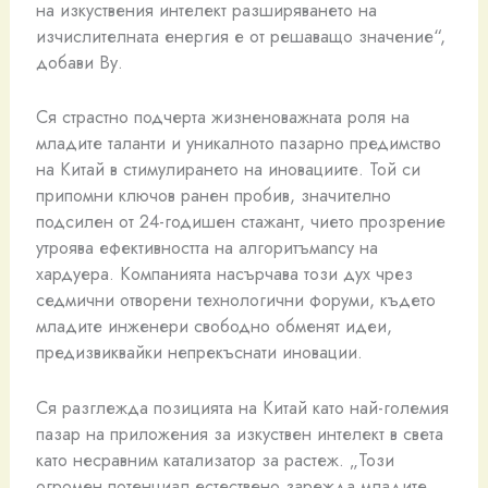
на изкуствения интелект разширяването на
изчислителната енергия е от решаващо значение“,
добави Ву.
Ся страстно подчерта жизненоважната роля на
младите таланти и уникалното пазарно предимство
на Китай в стимулирането на иновациите. Той си
припомни ключов ранен пробив, значително
подсилен от 24-годишен стажант, чието прозрение
утроява ефективността на алгоритъмаncy на
хардуера. Компанията насърчава този дух чрез
седмични отворени технологични форуми, където
младите инженери свободно обменят идеи,
предизвиквайки непрекъснати иновации.
Ся разглежда позицията на Китай като най-големия
пазар на приложения за изкуствен интелект в света
като несравним катализатор за растеж. „Този
огромен потенциал естествено зарежда младите