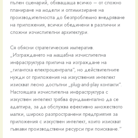
пълен сценарий, обхващаща всичко – от сложно
планиране на модели и оптимизиране на
производителността до безпроблемно внедряване
на приложения, всички обединени в различни и
сложни изчислителни архитектури.
Ся обясни стратегическия императив.
„Изграждането на мащабна изчислителна
инфраструктура прилича на изграждане на
„гигантска електроцентрала“, но действителните
нужди от приложения на изкуствения интелект
изискват лесно достъпни „plug-and-play контакти“.
Настоящата изчислителна инфраструктура с
изкуствен интелект трябва фундаментално да се
адаптира, за да обслужва ефективно множеството
малки, широко разпространени предприятия за
приложения с изкуствен интелект, които изискват
гъвкави производствени ресурси при поискване.“