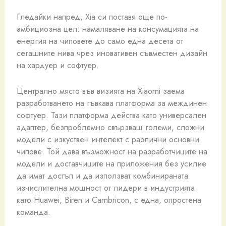
Гледайки напред, Xia си поставя още по-
амбициозна цел: намаляване на консумацията на
енергия на чиповете до само една десета от
сегашните нива чрез иновативен съвместен дизайн
на хардуер и софтуер.
Централно място във визията на Xiaomi заема
разработването на гъвкава платформа за междинен
софтуер. Тази платформа действа като универсален
адаптер, безпроблемно свързващ големи, сложни
модели с изкуствен интелект с различни основни
чипове. Той дава възможност на разработчиците на
модели и доставчиците на приложения без усилие
да имат достъп и да използват комбинираната
изчислителна мощност от лидери в индустрията
като Huawei, Biren и Cambricon, с една, опростена
команда.