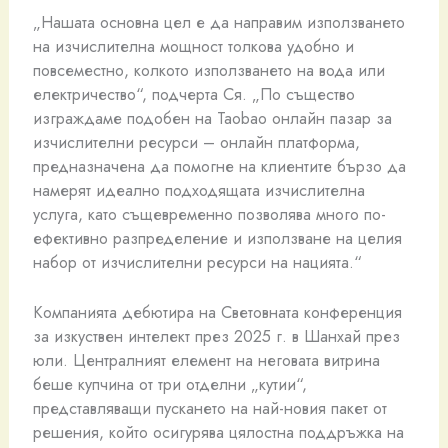
„Нашата основна цел е да направим използването
на изчислителна мощност толкова удобно и
повсеместно, колкото използването на вода или
електричество“, подчерта Ся. „По същество
изграждаме подобен на Taobao онлайн пазар за
изчислителни ресурси – онлайн платформа,
предназначена да помогне на клиентите бързо да
намерят идеално подходящата изчислителна
услуга, като същевременно позволява много по-
ефективно разпределение и използване на целия
набор от изчислителни ресурси на нацията.“
Компанията дебютира на Световната конференция
за изкуствен интелект през 2025 г. в Шанхай през
юли. Централният елемент на неговата витрина
беше купчина от три отделни „кутии“,
представляващи пускането на най-новия пакет от
решения, който осигурява цялостна поддръжка на