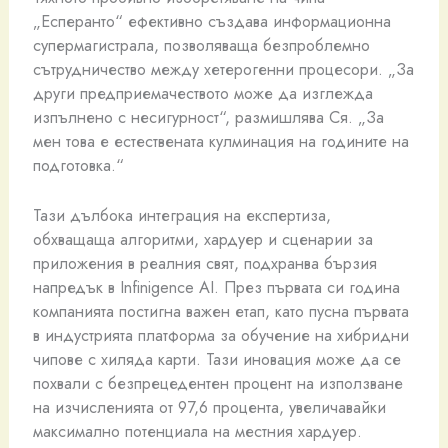
„Есперанто“ ефективно създава информационна
супермагистрала, позволяваща безпроблемно
сътрудничество между хетерогенни процесори. „За
други предприемачеството може да изглежда
изпълнено с несигурност“, размишлява Ся. „За
мен това е естествената кулминация на годините на
подготовка.“
Тази дълбока интеграция на експертиза,
обхващаща алгоритми, хардуер и сценарии за
приложения в реалния свят, подхранва бързия
напредък в Infinigence AI. През първата си година
компанията постигна важен етап, като пусна първата
в индустрията платформа за обучение на хибридни
чипове с хиляда карти. Тази иновация може да се
похвали с безпрецедентен процент на използване
на изчисленията от 97,6 процента, увеличавайки
максимално потенциала на местния хардуер.