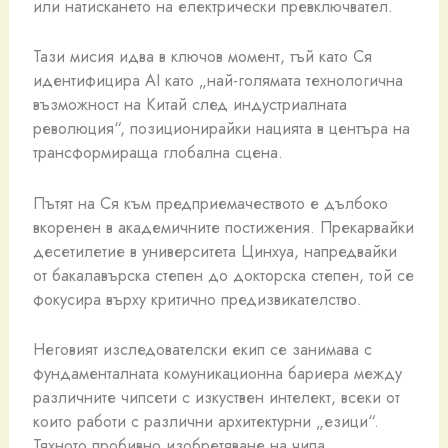
или натискането на електрически превключвател.
Тази мисия идва в ключов момент, тъй като Ся
идентифицира AI като „най-голямата технологична
възможност на Китай след индустриалната
революция“, позиционирайки нацията в центъра на
трансформираща глобална сцена.
Пътят на Ся към предприемачеството е дълбоко
вкоренен в академичните постижения. Прекарвайки
десетилетие в университета Цинхуа, напредвайки
от бакалавърска степен до докторска степен, той се
фокусира върху критично предизвикателство.
Неговият изследователски екип се занимава с
фундаменталната комуникационна бариера между
различните чипсети с изкуствен интелект, всеки от
които работи с различни архитектурни „езици“.
Тяхното пробивно изобретяване на чипа