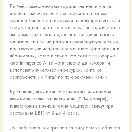
Ли Уей, заместник-ръководител на института за
облачни изчисления и изследване на големи
данни в Китайската академия за информационни и
комуникационни технологии, каза, че традиционно,
ако компаниите искат да използват изчислителна
мощност, те или изграждат инфраструктурата сами,
или наемат изчислителната мощност чрез облачни
абонаменти, което е скъпо. Но сега с платформи
като Infinigence AI те могат лесно да намерят и
използват изчислителни ресурси, които са
разпръснати из Китай по по-ефективен начин.
Ву Хецюан, академик от Китайската инженерна
академия, казва, че всеки юан (0,14 долара),
инвестиран в изчислителна мощност, стимулира
растежа на БВП от 3 до 4 юана.
„В глобалната надпревара за лидерство в областта