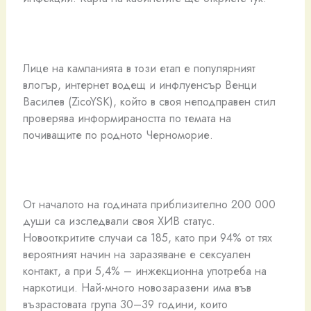
Лице на кампанията в този етап е популярният
влогър, интернет водещ и инфлуенсър Венци
Василев (ZicoYSK), който в своя неподправен стил
проверява информираността по темата на
почиващите по родното Черноморие.
От началото на годината приблизително 200 000
души са изследвали своя ХИВ статус.
Новооткритите случаи са 185, като при 94% от тях
вероятният начин на заразяване е сексуален
контакт, а при 5,4% – инжекционна употреба на
наркотици. Най-много новозаразени има във
възрастовата група 30–39 години, които