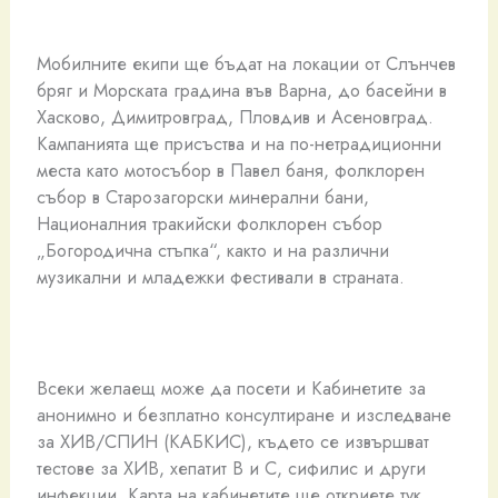
Мобилните екипи ще бъдат на локации от Слънчев
бряг и Морската градина във Варна, до басейни в
Хасково, Димитровград, Пловдив и Асеновград.
Кампанията ще присъства и на по-нетрадиционни
места като мотосъбор в Павел баня, фолклорен
събор в Старозагорски минерални бани,
Националния тракийски фолклорен събор
„Богородична стъпка“, както и на различни
музикални и младежки фестивали в страната.
Всеки желаещ може да посети и Кабинетите за
анонимно и безплатно консултиране и изследване
за ХИВ/СПИН (КАБКИС), където се извършват
тестове за ХИВ, хепатит В и С, сифилис и други
инфекции. Карта на кабинетите ще откриете тук.