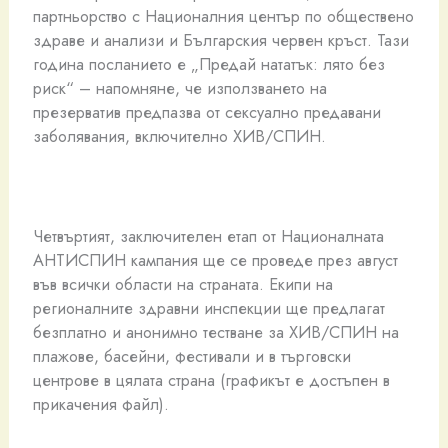
партньорство с Националния център по обществено
здраве и анализи и Българския червен кръст. Тази
година посланието е „Предай нататък: лято без
риск“ – напомняне, че използването на
презерватив предпазва от сексуално предавани
заболявания, включително ХИВ/СПИН.
Четвъртият, заключителен етап от Националната
АНТИСПИН кампания ще се проведе през август
във всички области на страната. Екипи на
регионалните здравни инспекции ще предлагат
безплатно и анонимно тестване за ХИВ/СПИН на
плажове, басейни, фестивали и в търговски
центрове в цялата страна (графикът е достъпен в
прикачения файл).