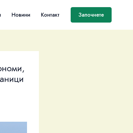
я
Новини
Контакт
Започнете
ономи,
ханици