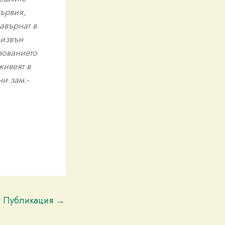
ървия,
авърнат в
 извън
зованието
живеят в
и зам.-
t Публикация
→