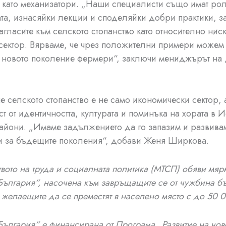
 като механизатори. „Наши специалисти също имат рол
та, изнасяйки лекции и споделяйки добри практики, з
агласите към селското стопанство като относително ниск
сектор. Вярваме, че чрез положителни примери можем
 новото поколение фермери“, заключи мениджърът на
 че селското стопанство е не само икономически сектор,
ст от идентичността, културата и поминъка на хората в 
айони. „Имаме задължението да го запазим и развива
 и за бъдещите поколения“, добави Женя Ширкова.
вото на труда и социалната политика (МТСП) обяви мяр
ългария“, насочена към завръщащите се от чужбина бъ
м желаещите да се преместят в населено място с до 50 
ългария“ е финансирана от Програма „Развитие на чов