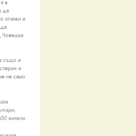
я в
а да
о платен и
 да
 „Човешки
 а също и
Исперих и
ме не само
ката
лгари,
000 жители.
ешките