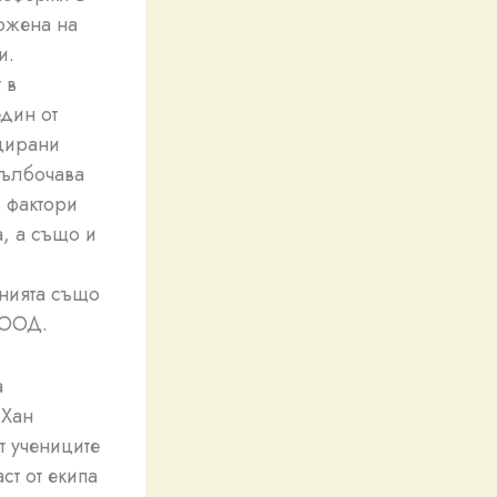
ложена на
и.
 в
дин от
ицирани
дълбочава
и фактори
а, а също и
енията също
ЕООД.
а
„Хан
т учениците
ст от екипа