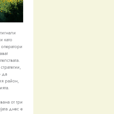
тигнали
и като
 оператори
ават
телствата.
стратегии,
о да
ия район,
ята.
ана от три
јата днес е