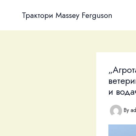
Skip
to
Трактори Massey Ferguson
content
„Агро
ветери
и вода
By
a