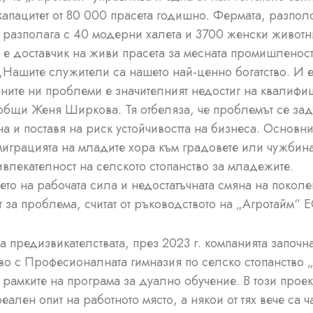
 капацитет от 80 000 прасета годишно. Фермата, разпо
, разполага с 40 модерни халета и 3700 женски животн
 е доставчик на живи прасета за месната промишленост
„Нашите служители са нашето най-ценно богатство. И е
ните ни проблеми е значителният недостиг на квалиф
общи Женя Ширкова. Тя отбеляза, че проблемът се за
на и поставя на риск устойчивостта на бизнеса. Основн
 миграцията на младите хора към градовете или чужбин
ивлекателност на селското стопанство за младежите.
ето на рабочата сила и недостатъчната смяна на покол
 за проблема, считат от ръководството на „Агротайм“ 
на предизвикателствата, през 2023 г. компанията започн
во с Професионалната гимназия по селско стопанство 
 рамките на програма за дуално обучение. В този проек
еален опит на работното място, а някои от тях вече са ча