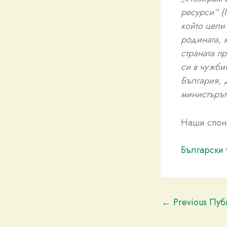
ресурси“ (
който цели
родината, 
страната п
си в чужби
България, 
министърът
Наши спон
Български 
←
Previous Пу