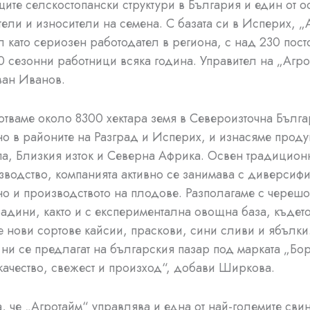
ите селскостопански структури в България и един от о
ели и износители на семена. С базата си в Исперих, „
л като сериозен работодател в региона, с над 230 пост
0 сезонни работници всяка година. Управител на „Агр
ан Иванов.
тваме около 8300 хектара земя в Североизточна Бълга
о в районите на Разград и Исперих, и изнасяме проду
а, Близкия изток и Северна Африка. Освен традицион
водство, компанията активно се занимава с диверсиф
о и производството на плодове. Разполагаме с черешо
адини, както и с експериментална овощна база, къдет
 нови сортове кайсии, праскови, сини сливи и ябълки
ни се предлагат на българския пазар под марката „Бор
качество, свежест и произход“, добави Ширкова.
а, че „Агротайм“ управлява и една от най-големите сви