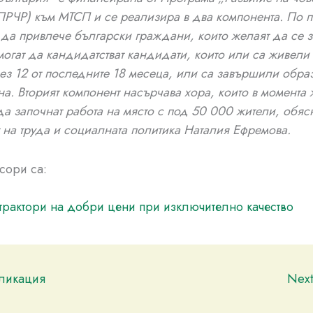
ПРЧР) към МТСП и се реализира в два компонента. По п
 да привлече български граждани, които желаят да се з
могат да кандидатстват кандидати, които или са живели
рез 12 от последните 18 месеца, или са завършили обра
на. Вторият компонент насърчава хора, които в момента 
да започнат работа на място с под 50 000 жители, обясн
 на труда и социалната политика Наталия Ефремова.
сори са:
трактори на добри цени при изключително качество
бликация
Nex