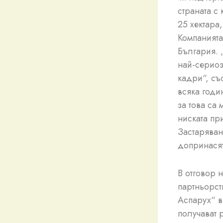
страната с
25 хектара
Компанията
България. 
най-сериоз
кадри“, съ
всяка годи
за това са
ниската пр
Застаряван
допринасят
В отговор 
партньорст
Аспарух“ в
получават р