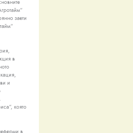
сновните
Агротайм“
оянно заети
отайм“
рия,
кция в
ното
икация,
ви и
о
.
иса“, която
неферми в