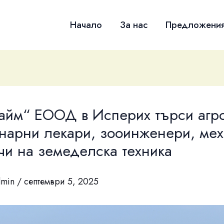
Начало
За нас
Предложени
тайм“ ЕООД в Исперих търси агр
нарни лекари, зооинженери, ме
чи на земеделска техника
dmin
/
септември 5, 2025