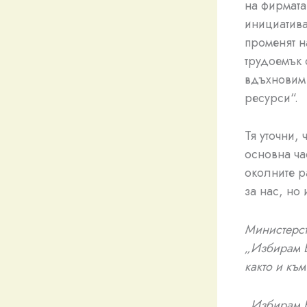
на фирмата
инициатива
променят н
трудоемък 
вдъхновим
ресурси“.
Тя уточни,
основна ча
околните р
за нас, но
Министерст
„Избирам Б
както и къ
„Избирам Б