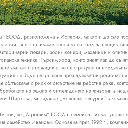
м“ ЕООД, разположена в Исперих, макар и да сме пос
 успехи, все още имаме неосигурен глад за специалист
ветеринарни лекари, зооинженери, механици и опитни
опанска техника. Търсим хора, които знаят как да съчет
ите умения с иновации и не се страхуват от предизвика
итуация не бъде разрешена чрез адекватни регионални 
е сблъскаме с риск от отсъствие на работна ръка, коет
бработката на земята и отглеждането на животни в наш
еня Ширкова, мениджър „Човешки ресурси“ в компани
ясни, че „Агротайм“ ЕООД е семейна фирма, управляв
на семейство Иванови. Основана през 1992 г., компани