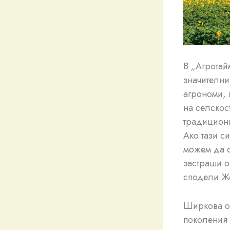
В „Агротай
значителни
агрономи, 
на селскост
традиционн
Ако тази с
можем да с
застраши о
сподели Ж
Ширкова об
поколения 