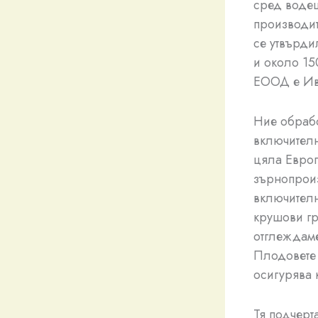
сред водещ
производит
се утвърди
и около 15
ЕООД е Ив
Ние обрабо
включителн
цяла Европ
зърнопроиз
включителн
крушови гр
отглеждаме
Плодовете 
осигурява 
Тя подчерт